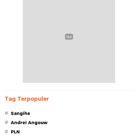
Tag Terpopuler
#
Sangihe
#
Andrei Angouw
#
PLN