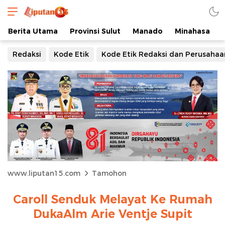
Berita Utama
Provinsi Sulut
Manado
Minahasa
Redaksi
Kode Etik
Kode Etik Redaksi dan Perusahaa
www.liputan15.com
Tamohon
Caroll Senduk Melayat Ke Rumah
DukaAlm Arie Ventje Supit