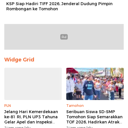
KSP Siap Hadiri TIFF 2026, Jenderal Dudung Pimpin
Rombongan ke Tomohon
Widge Grid
PLN
Tamohon
Jelang Hari Kemerdekaan
Seribuan Siswa SD-SMP
ke-81 RI, PLN UP3 Tahuna
Tomohon Siap Semarakkan
Gelar Apel dan Inspeksi
TOF 2026, Hadirkan Atraksi
Peralatan Guna Pastikan
Kolosal dan Harmoni Seni
2 jam yang lalu
2 jam yang lalu