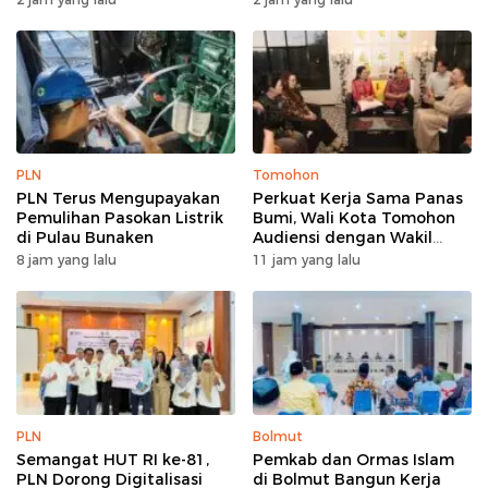
Keandalan Listrik
Budaya
Kepulauan Nusa Utara
PLN
Tomohon
PLN Terus Mengupayakan
Perkuat Kerja Sama Panas
Pemulihan Pasokan Listrik
Bumi, Wali Kota Tomohon
di Pulau Bunaken
Audiensi dengan Wakil
Dubes Selandia Baru
8 jam yang lalu
11 jam yang lalu
PLN
Bolmut
Semangat HUT RI ke-81,
Pemkab dan Ormas Islam
PLN Dorong Digitalisasi
di Bolmut Bangun Kerja