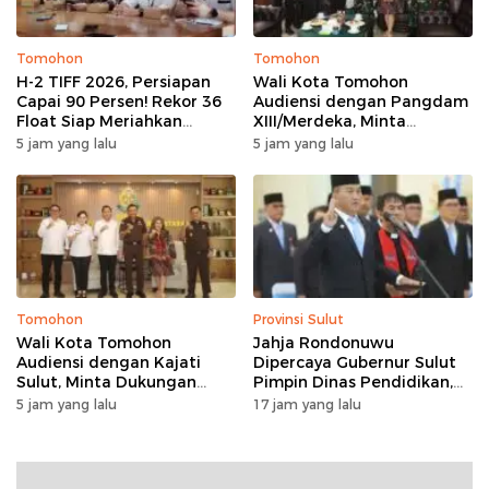
Tomohon
Tomohon
H-2 TIFF 2026, Persiapan
Wali Kota Tomohon
Capai 90 Persen! Rekor 36
Audiensi dengan Pangdam
Float Siap Meriahkan
XIII/Merdeka, Minta
Parade Bunga, Kursi VIP
Dukungan Keamanan
5 jam yang lalu
5 jam yang lalu
Ludes Terjual
untuk TIFF 2026
Tomohon
Provinsi Sulut
Wali Kota Tomohon
Jahja Rondonuwu
Audiensi dengan Kajati
Dipercaya Gubernur Sulut
Sulut, Minta Dukungan
Pimpin Dinas Pendidikan,
Hukum untuk TIFF 2026
Janji Perbaiki Indikator
5 jam yang lalu
17 jam yang lalu
Pendidikan