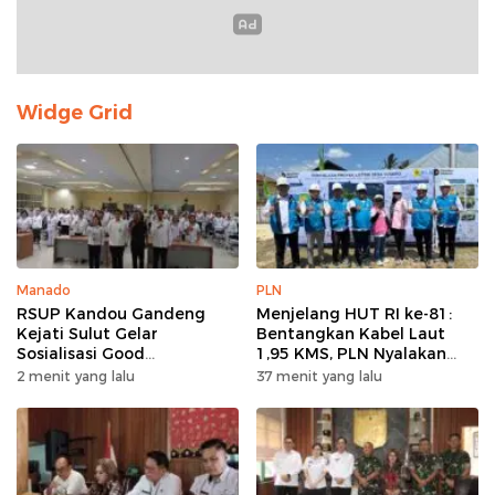
Widge Grid
Manado
PLN
RSUP Kandou Gandeng
Menjelang HUT RI ke-81:
Kejati Sulut Gelar
Bentangkan Kabel Laut
Sosialisasi Good
1,95 KMS, PLN Nyalakan
Governance Digital,
Listrik Perdana di Pulau
2 menit yang lalu
37 menit yang lalu
Kejaksaan Tegaskan
Dudepo dan Tuntaskan 100
Kepatuhan Hukum
Persen Rasio Desa
Berlistrik Provinsi
Gorontalo