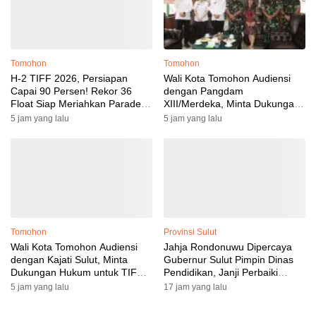
Tomohon
Tomohon
H-2 TIFF 2026, Persiapan
Wali Kota Tomohon Audiensi
Capai 90 Persen! Rekor 36
dengan Pangdam
Float Siap Meriahkan Parade
XIII/Merdeka, Minta Dukungan
Bunga, Kursi VIP Ludes Terjual
Keamanan untuk TIFF 2026
5 jam yang lalu
5 jam yang lalu
Tomohon
Provinsi Sulut
Wali Kota Tomohon Audiensi
Jahja Rondonuwu Dipercaya
dengan Kajati Sulut, Minta
Gubernur Sulut Pimpin Dinas
Dukungan Hukum untuk TIFF
Pendidikan, Janji Perbaiki
2026
Indikator Pendidikan
5 jam yang lalu
17 jam yang lalu