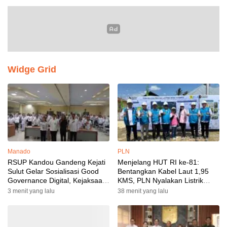
Widge Grid
Manado
PLN
RSUP Kandou Gandeng Kejati
Menjelang HUT RI ke-81:
Sulut Gelar Sosialisasi Good
Bentangkan Kabel Laut 1,95
Governance Digital, Kejaksaan
KMS, PLN Nyalakan Listrik
Tegaskan Kepatuhan Hukum
Perdana di Pulau Dudepo dan
3 menit yang lalu
38 menit yang lalu
Tuntaskan 100 Persen Rasio
Desa Berlistrik Provinsi
Gorontalo