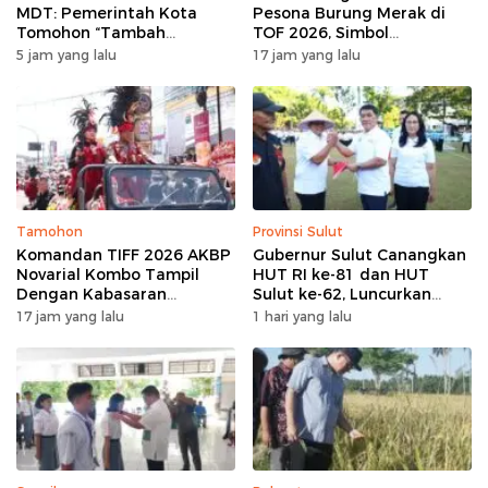
MDT: Pemerintah Kota
Pesona Burung Merak di
Tomohon “Tambah
TOF 2026, Simbol
Mantap”, Usai Parade
Keagungan Dan
5 jam yang lalu
17 jam yang lalu
Bunga Berbagi Sembako
Kemakmuran
kepada Masyarakat
Tamohon
Provinsi Sulut
Komandan TIFF 2026 AKBP
Gubernur Sulut Canangkan
Novarial Kombo Tampil
HUT RI ke-81 dan HUT
Dengan Kabasaran
Sulut ke-62, Luncurkan
Minahasa, Padukan Tugas
Program Keringanan Pajak
17 jam yang lalu
1 hari yang lalu
Dan Budaya
dan Penanaman 2.051 Bibit
Kelapa