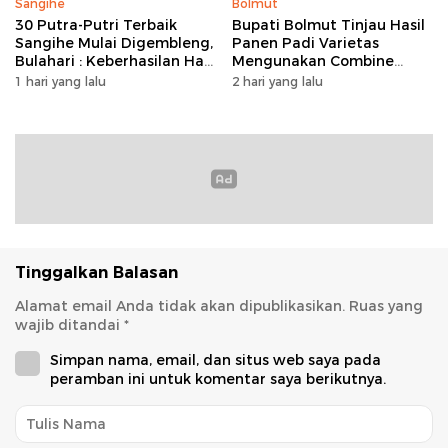
Sangihe
Bolmut
30 Putra-Putri Terbaik
Bupati Bolmut Tinjau Hasil
Sangihe Mulai Digembleng,
Panen Padi Varietas
Bulahari : Keberhasilan Hari
Mengunakan Combine
Ini Bukan Garis Akhir Tapi
Harvester
1 hari yang lalu
2 hari yang lalu
Awal Dari Proses
Tinggalkan Balasan
Alamat email Anda tidak akan dipublikasikan.
Ruas yang
wajib ditandai
*
Simpan nama, email, dan situs web saya pada
peramban ini untuk komentar saya berikutnya.