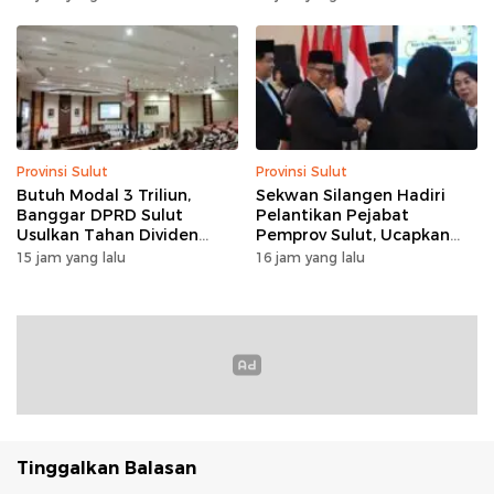
Provinsi Sulut
Provinsi Sulut
Butuh Modal 3 Triliun,
Sekwan Silangen Hadiri
Banggar DPRD Sulut
Pelantikan Pejabat
Usulkan Tahan Dividen
Pemprov Sulut, Ucapkan
Rp79 Miliar untuk Perkuat
Selamat kepada Jahja
15 jam yang lalu
16 jam yang lalu
Modal
Rondonuwu
Tinggalkan Balasan