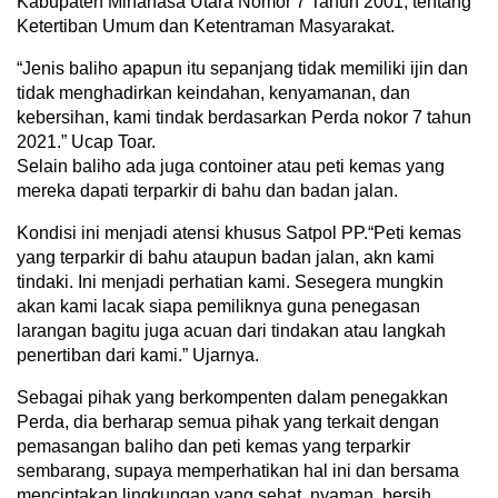
Kabupaten Minahasa Utara Nomor 7 Tahun 2001, tentang
Ketertiban Umum dan Ketentraman Masyarakat.
“Jenis baliho apapun itu sepanjang tidak memiliki ijin dan
tidak menghadirkan keindahan, kenyamanan, dan
kebersihan, kami tindak berdasarkan Perda nokor 7 tahun
2021.” Ucap Toar.
Selain baliho ada juga contoiner atau peti kemas yang
mereka dapati terparkir di bahu dan badan jalan.
Kondisi ini menjadi atensi khusus Satpol PP.“Peti kemas
yang terparkir di bahu ataupun badan jalan, akn kami
tindaki. Ini menjadi perhatian kami. Sesegera mungkin
akan kami lacak siapa pemiliknya guna penegasan
larangan bagitu juga acuan dari tindakan atau langkah
penertiban dari kami.” Ujarnya.
Sebagai pihak yang berkompenten dalam penegakkan
Perda, dia berharap semua pihak yang terkait dengan
pemasangan baliho dan peti kemas yang terparkir
sembarang, supaya memperhatikan hal ini dan bersama
menciptakan lingkungan yang sehat, nyaman, bersih,