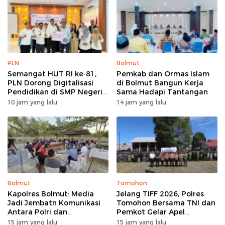
PLN
Bolmut
Semangat HUT RI ke-81,
Pemkab dan Ormas Islam
PLN Dorong Digitalisasi
di Bolmut Bangun Kerja
Pendidikan di SMP Negeri
Sama Hadapi Tantangan
1 Palu Lewat Program TJSL
10 jam yang lalu
14 jam yang lalu
Bolmut
Tomohon
Kapolres Bolmut: Media
Jelang TIFF 2026, Polres
Jadi Jembatn Komunikasi
Tomohon Bersama TNI dan
Antara Polri dan
Pemkot Gelar Apel
Masyarakat
Kesiapan Pengamanan
15 jam yang lalu
15 jam yang lalu