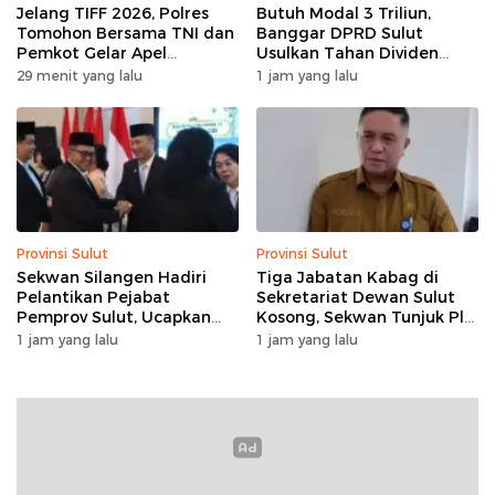
Jelang TIFF 2026, Polres
Butuh Modal 3 Triliun,
Tomohon Bersama TNI dan
Banggar DPRD Sulut
Pemkot Gelar Apel
Usulkan Tahan Dividen
Kesiapan Pengamanan
Rp79 Miliar untuk Perkuat
29 menit yang lalu
1 jam yang lalu
Modal
Provinsi Sulut
Provinsi Sulut
Sekwan Silangen Hadiri
Tiga Jabatan Kabag di
Pelantikan Pejabat
Sekretariat Dewan Sulut
Pemprov Sulut, Ucapkan
Kosong, Sekwan Tunjuk Plh
Selamat kepada Jahja
setelah Konsultasi ke BKD
1 jam yang lalu
1 jam yang lalu
Rondonuwu