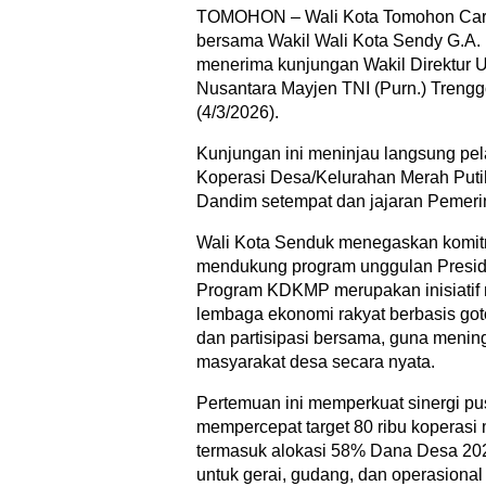
TOMOHON – Wali Kota Tomohon Carol
bersama Wakil Wali Kota Sendy G.A. 
menerima kunjungan Wakil Direktur 
Nusantara Mayjen TNI (Purn.) Treng
(4/3/2026).
Kunjungan ini meninjau langsung p
Koperasi Desa/Kelurahan Merah Put
Dandim setempat dan jajaran Pemeri
Wali Kota Senduk menegaskan komi
mendukung program unggulan Presid
Program KDKMP merupakan inisiatif
lembaga ekonomi rakyat berbasis got
dan partisipasi bersama, guna menin
masyarakat desa secara nyata.
Pertemuan ini memperkuat sinergi pu
mempercepat target 80 ribu koperasi 
termasuk alokasi 58% Dana Desa 2026
untuk gerai, gudang, dan operasiona