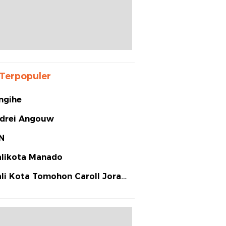
Terpopuler
ngihe
drei Angouw
N
likota Manado
li Kota Tomohon Caroll Joram
arias Senduk