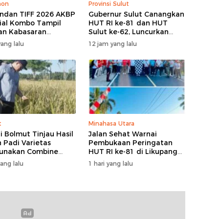
hon
Provinsi Sulut
dan TIFF 2026 AKBP
Gubernur Sulut Canangkan
ial Kombo Tampil
HUT RI ke-81 dan HUT
an Kabasaran
Sulut ke-62, Luncurkan
asa, Padukan Tugas
Program Keringanan Pajak
ang lalu
12 jam yang lalu
Budaya
dan Penanaman 2.051
Bibit Kelapa
t
Minahasa Utara
i Bolmut Tinjau Hasil
Jalan Sehat Warnai
 Padi Varietas
Pembukaan Peringatan
unakan Combine
HUT RI ke-81 di Likupang
ster
Barat
yang lalu
1 hari yang lalu