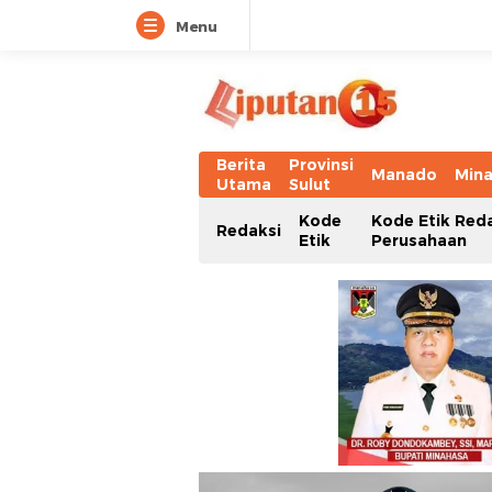
Menu
Berita
Provinsi
Manado
Min
Utama
Sulut
Kode
Kode Etik Red
Redaksi
Etik
Perusahaan