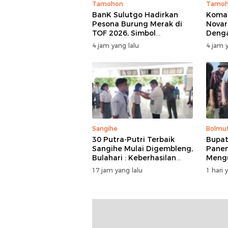
Tamohon
Tamo
BanK Sulutgo Hadirkan
Koman
Pesona Burung Merak di
Novar
TOF 2026, Simbol
Deng
Keagungan Dan
Minah
4 jam yang lalu
4 jam y
Kemakmuran
Dan 
Sangihe
Bolmu
30 Putra-Putri Terbaik
Bupat
Sangihe Mulai Digembleng,
Panen
Bulahari : Keberhasilan
Meng
Hari Ini Bukan Garis Akhir
Harve
17 jam yang lalu
1 hari 
Tapi Awal Dari Proses