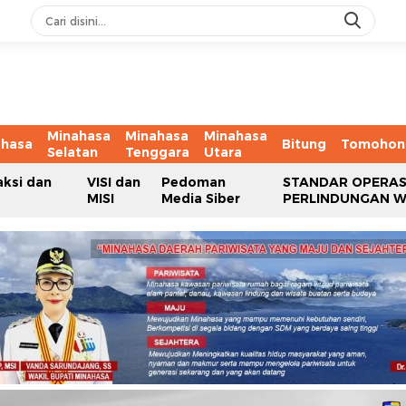
Minahasa
Minahasa
Minahasa
ahasa
Bitung
Tomohon
Selatan
Tenggara
Utara
aksi dan
VISI dan
Pedoman
STANDAR OPERAS
MISI
Media Siber
PERLINDUNGAN 