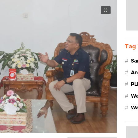
Tag 
#
Sa
#
An
#
PL
#
Wa
#
Wa
Az