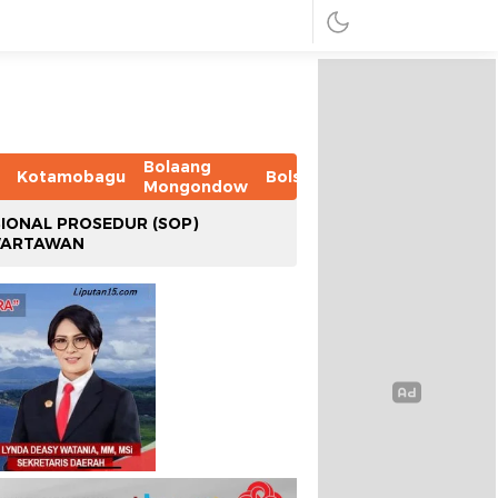
Bolaang
Kotamobagu
Bolsel
Bolmut
Boltim
B
Mongondow
IONAL PROSEDUR (SOP)
WARTAWAN