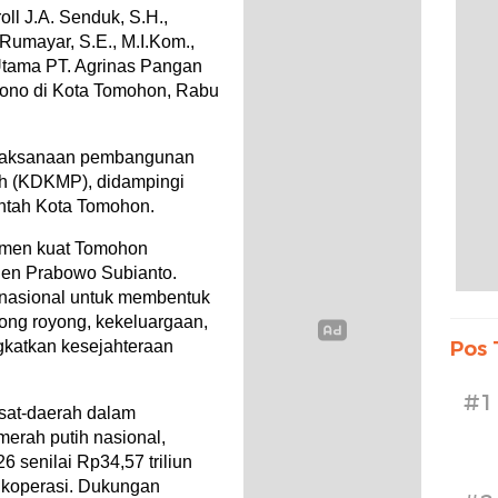
l J.A. Senduk, S.H.,
Rumayar, S.E., M.I.Kom.,
Utama PT. Agrinas Pangan
gono di Kota Tomohon, Rabu
elaksanaan pembangunan
ih (KDKMP), didampingi
ntah Kota Tomohon.
tmen kuat Tomohon
en Prabowo Subianto.
 nasional untuk membentuk
ong royong, kekeluargaan,
gkatkan kesejahteraan
Pos 
#1
sat-daerah dalam
merah putih nasional,
 senilai Rp34,57 triliun
l koperasi. Dukungan