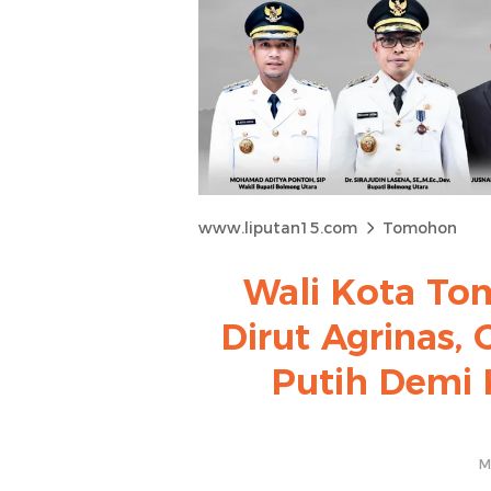
www.liputan15.com
Tomohon
Wali Kota To
Dirut Agrinas,
Putih Demi 
M