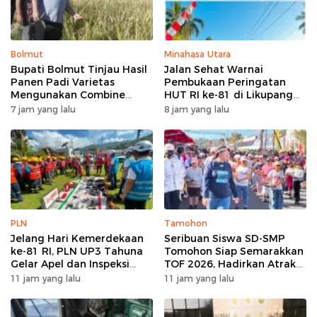
Bolmut
Minahasa Utara
Bupati Bolmut Tinjau Hasil
Jalan Sehat Warnai
Panen Padi Varietas
Pembukaan Peringatan
Mengunakan Combine
HUT RI ke-81 di Likupang
Harvester
Barat
7 jam yang lalu
8 jam yang lalu
PLN
Tamohon
Jelang Hari Kemerdekaan
Seribuan Siswa SD-SMP
ke-81 RI, PLN UP3 Tahuna
Tomohon Siap Semarakkan
Gelar Apel dan Inspeksi
TOF 2026, Hadirkan Atraksi
Peralatan Guna Pastikan
Kolosal dan Harmoni Seni
11 jam yang lalu
11 jam yang lalu
Keandalan Listrik
Budaya
Kepulauan Nusa Utara