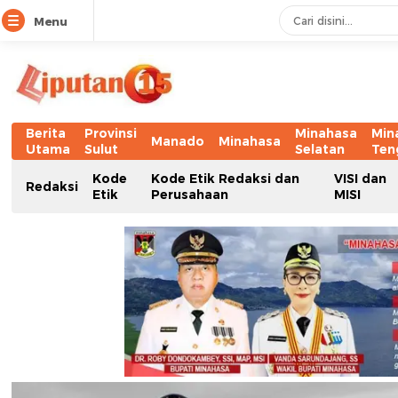
Menu
Berita
Provinsi
Minahasa
Min
Manado
Minahasa
Utama
Sulut
Selatan
Ten
Kode
Kode Etik Redaksi dan
VISI dan
Redaksi
Etik
Perusahaan
MISI