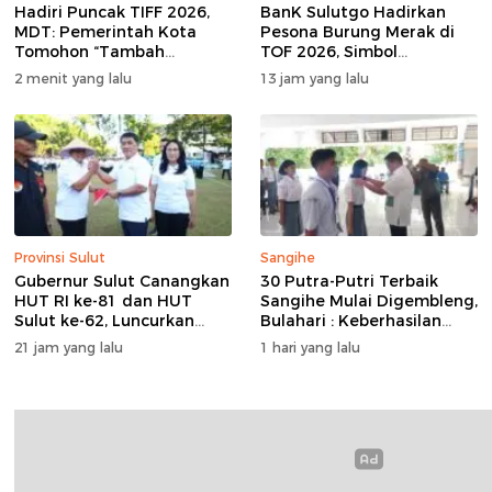
Hadiri Puncak TIFF 2026,
BanK Sulutgo Hadirkan
MDT: Pemerintah Kota
Pesona Burung Merak di
Tomohon “Tambah
TOF 2026, Simbol
Mantap”, Usai Parade
Keagungan Dan
2 menit yang lalu
13 jam yang lalu
Bunga Berbagi Sembako
Kemakmuran
kepada Masyarakat
Provinsi Sulut
Sangihe
Gubernur Sulut Canangkan
30 Putra-Putri Terbaik
HUT RI ke-81 dan HUT
Sangihe Mulai Digembleng,
Sulut ke-62, Luncurkan
Bulahari : Keberhasilan
Program Keringanan Pajak
Hari Ini Bukan Garis Akhir
21 jam yang lalu
1 hari yang lalu
dan Penanaman 2.051
Tapi Awal Dari Proses
Bibit Kelapa