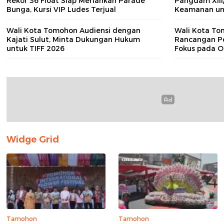
Rekor 36 Float Siap Meriahkan Parade
Pangdam XIII
Bunga, Kursi VIP Ludes Terjual
Keamanan unt
Wali Kota Tomohon Audiensi dengan
Wali Kota T
Kajati Sulut, Minta Dukungan Hukum
Rancangan P
untuk TIFF 2026
Fokus pada O
Prioritas Pe
Widge Grid
Tamohon
Tamohon