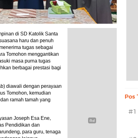
inan di SD Katolik Santa
 suasana haru dan penuh
 menerima tugas sebagai
lara Tomohon menggantikan
asuki masa purna tugas
hkan berbagai prestasi bagi
ab) diawali dengan perayaan
esus Tomohon, kemudian
Pos 
n dan ramah tamah yang
#1
Yayasan Joseph Esa Ene,
nas Pendidikan dan
rundeng, para guru, tenaga