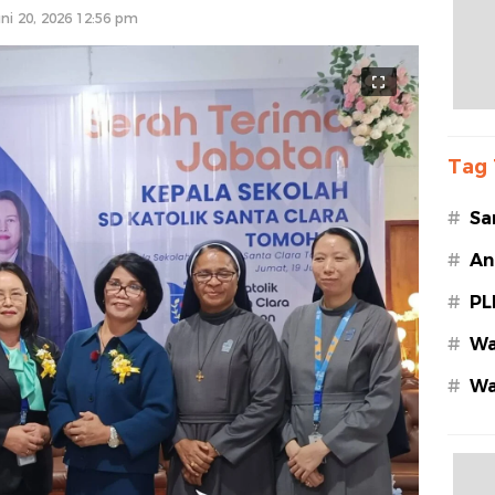
ni 20, 2026 12:56 pm
Tag 
#
Sa
#
An
#
PL
#
Wa
#
Wa
Az