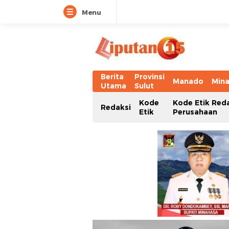
Menu
Berita
Provinsi
Manado
Min
Utama
Sulut
Kode
Kode Etik Red
Redaksi
Etik
Perusahaan