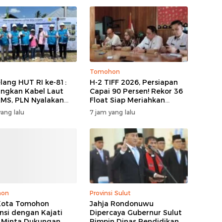
Tomohon
lang HUT RI ke-81:
H-2 TIFF 2026, Persiapan
ngkan Kabel Laut
Capai 90 Persen! Rekor 36
KMS, PLN Nyalakan
Float Siap Meriahkan
ik Perdana di Pulau
Parade Bunga, Kursi VIP
ang lalu
7 jam yang lalu
o dan Tuntaskan
Ludes Terjual
ersen Rasio Desa
trik Provinsi
talo
hon
Provinsi Sulut
Kota Tomohon
Jahja Rondonuwu
nsi dengan Kajati
Dipercaya Gubernur Sulut
, Minta Dukungan
Pimpin Dinas Pendidikan,