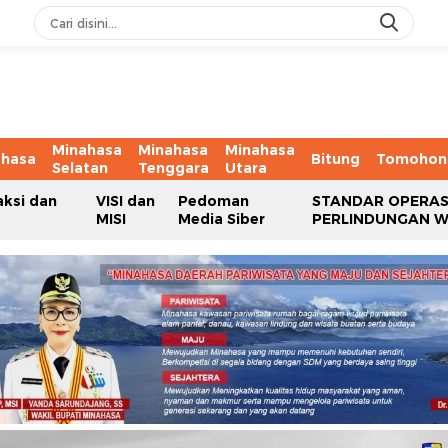
Minahasa
Minahasa
Minahasa
ahasa
Bitung
Tomohon
Selatan
Tenggara
Utara
aksi dan
VISI dan
Pedoman
STANDAR OPERAS
MISI
Media Siber
PERLINDUNGAN 