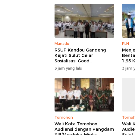
Manado
PLN
RSUP Kandou Gandeng
Menje
Kejati Sulut Gelar
Benta
Sosialisasi Good
1,95 
Governance Digital,
Listr
3 jam yang lalu
3 jam y
Kejaksaan Tegaskan
Dudep
Kepatuhan Hukum
100 P
Berlis
Goron
Tomohon
Tomo
Wali Kota Tomohon
Wali 
Audiensi dengan Pangdam
Audie
XIII/Merdeka, Minta
Sulut