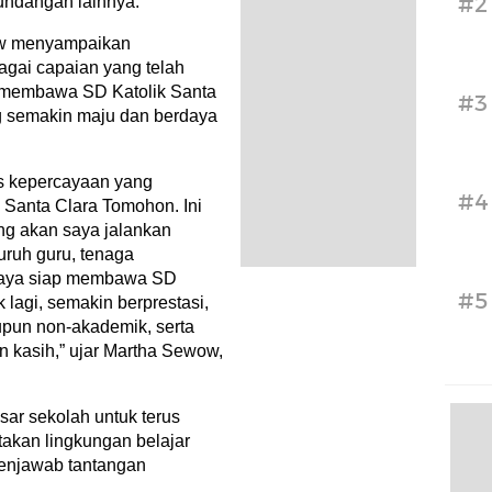
#2
 undangan lainnya.
ow menyampaikan
agai capaian yang telah
s membawa SD Katolik Santa
#3
g semakin maju dan berdaya
s kepercayaan yang
#4
 Santa Clara Tomohon. Ini
g akan saya jalankan
ruh guru, tenaga
 saya siap membawa SD
#5
k lagi, semakin berprestasi,
upun non-akademik, serta
an kasih,” ujar Martha Sewow,
sar sekolah untuk terus
akan lingkungan belajar
enjawab tantangan