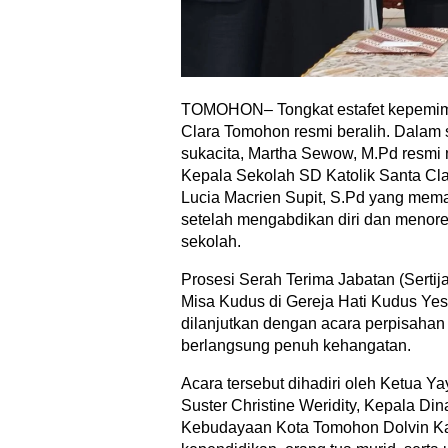
TOMOHON– Tongkat estafet kepemimp
Clara Tomohon resmi beralih. Dalam
sukacita, Martha Sewow, M.Pd resmi
Kepala Sekolah SD Katolik Santa C
Lucia Macrien Supit, S.Pd yang mem
setelah mengabdikan diri dan menore
sekolah.
Prosesi Serah Terima Jabatan (Sertij
Misa Kudus di Gereja Hati Kudus Y
dilanjutkan dengan acara perpisaha
berlangsung penuh kehangatan.
Acara tersebut dihadiri oleh Ketua 
Suster Christine Weridity, Kepala Di
Kebudayaan Kota Tomohon Dolvin Ka