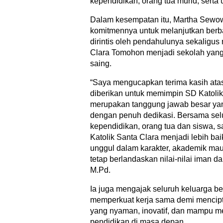
kependidikan, orang tua murid, serta
Dalam kesempatan itu, Martha Sew
komitmennya untuk melanjutkan berb
dirintis oleh pendahulunya sekaligu
Clara Tomohon menjadi sekolah yan
saing.
“Saya mengucapkan terima kasih ata
diberikan untuk memimpin SD Katolik
merupakan tanggung jawab besar yan
dengan penuh dedikasi. Bersama selu
kependidikan, orang tua dan siswa,
Katolik Santa Clara menjadi lebih bai
unggul dalam karakter, akademik ma
tetap berlandaskan nilai-nilai iman d
M.Pd.
Ia juga mengajak seluruh keluarga be
memperkuat kerja sama demi mencipt
yang nyaman, inovatif, dan mampu m
pendidikan di masa depan.