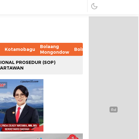
Bolaang
Kotamobagu
Bolsel
Bolmut
Boltim
B
Mongondow
IONAL PROSEDUR (SOP)
WARTAWAN