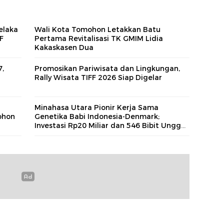
elaka
Wali Kota Tomohon Letakkan Batu
F
Pertama Revitalisasi TK GMIM Lidia
Kakaskasen Dua
,
Promosikan Pariwisata dan Lingkungan,
Rally Wisata TIFF 2026 Siap Digelar
Minahasa Utara Pionir Kerja Sama
ohon
Genetika Babi Indonesia-Denmark;
Investasi Rp20 Miliar dan 546 Bibit Unggul
Tiba di Likupang