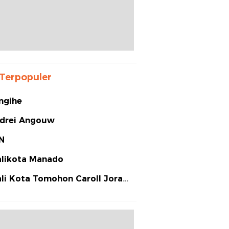
Terpopuler
ngihe
drei Angouw
N
likota Manado
li Kota Tomohon Caroll Joram
arias Senduk