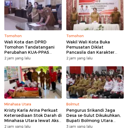
Tomohon
Tomohon
Wali Kota dan DPRD
Wakil Wali Kota Buka
Tomohon Tandatangani
Pemusatan Diklat
Perubahan KUA-PPAS
Pancasila dan Karakter
APBD 2026 untuk Respons
untuk 36 Calon Paskibraka
2 jam yang lalu
2 jam yang lalu
Dinamika Anggaran
Tomohon
Minahasa Utara
Bolmut
Kristy Karla Arina Perkuat
Pengurus Srikandi Jaga
Ketersediaan Stok Darah di
Desa se-Sulut Dikukuhkan,
Minahasa Utara lewat Aksi
Bupati Bolmong Utara
Donor Massal di Wori
Sampaikan Pesan ini
2 jam yang lalu
3 jam yang lalu