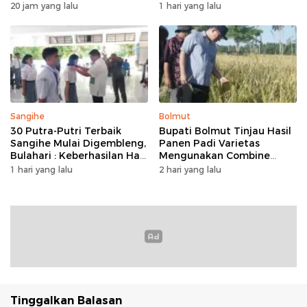
Minahasa, Padukan Tugas
Program Keringanan Pajak
20 jam yang lalu
1 hari yang lalu
Dan Budaya
dan Penanaman 2.051 Bibit
Kelapa
Sangihe
Bolmut
30 Putra-Putri Terbaik
Bupati Bolmut Tinjau Hasil
Sangihe Mulai Digembleng,
Panen Padi Varietas
Bulahari : Keberhasilan Hari
Mengunakan Combine
Ini Bukan Garis Akhir Tapi
Harvester
1 hari yang lalu
2 hari yang lalu
Awal Dari Proses
Tinggalkan Balasan