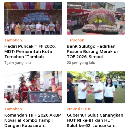
Tamohon
Tamohon
Hadiri Puncak TIFF 2026,
BanK Sulutgo Hadirkan
MDT: Pemerintah Kota
Pesona Burung Merak di
Tomohon “Tambah
TOF 2026, Simbol
Mantap”, Usai Parade
Keagungan Dan
7 jam yang lalu
20 jam yang lalu
Bunga Berbagi Sembako
Kemakmuran
kepada Masyarakat
Tamohon
Provinsi Sulut
Komandan TIFF 2026 AKBP
Gubernur Sulut Canangkan
Novarial Kombo Tampil
HUT RI ke-81 dan HUT
Dengan Kabasaran
Sulut ke-62, Luncurkan