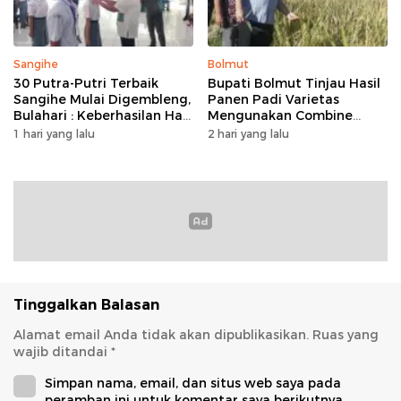
Sangihe
Bolmut
30 Putra-Putri Terbaik
Bupati Bolmut Tinjau Hasil
Sangihe Mulai Digembleng,
Panen Padi Varietas
Bulahari : Keberhasilan Hari
Mengunakan Combine
Ini Bukan Garis Akhir Tapi
Harvester
1 hari yang lalu
2 hari yang lalu
Awal Dari Proses
Tinggalkan Balasan
Alamat email Anda tidak akan dipublikasikan.
Ruas yang
wajib ditandai
*
Simpan nama, email, dan situs web saya pada
peramban ini untuk komentar saya berikutnya.