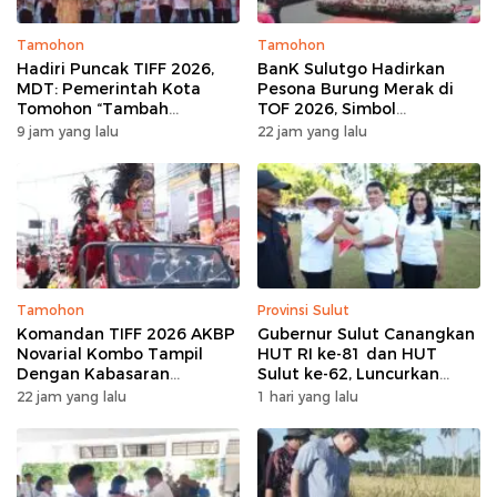
Tamohon
Tamohon
Hadiri Puncak TIFF 2026,
BanK Sulutgo Hadirkan
MDT: Pemerintah Kota
Pesona Burung Merak di
Tomohon “Tambah
TOF 2026, Simbol
Mantap”, Usai Parade
Keagungan Dan
9 jam yang lalu
22 jam yang lalu
Bunga Berbagi Sembako
Kemakmuran
kepada Masyarakat
Tamohon
Provinsi Sulut
Komandan TIFF 2026 AKBP
Gubernur Sulut Canangkan
Novarial Kombo Tampil
HUT RI ke-81 dan HUT
Dengan Kabasaran
Sulut ke-62, Luncurkan
Minahasa, Padukan Tugas
Program Keringanan Pajak
22 jam yang lalu
1 hari yang lalu
Dan Budaya
dan Penanaman 2.051 Bibit
Kelapa