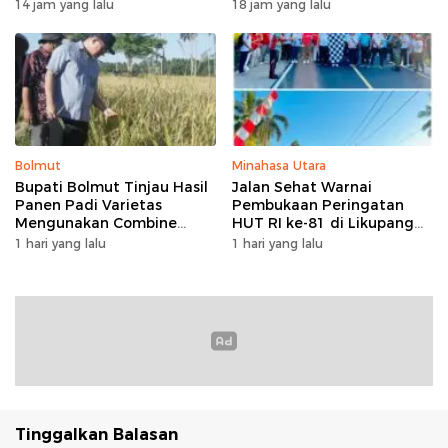
Program Keringanan Pajak
Ini Bukan Garis Akhir Tapi
14 jam yang lalu
18 jam yang lalu
dan Penanaman 2.051 Bibit
Awal Dari Proses
Kelapa
Bolmut
Minahasa Utara
Bupati Bolmut Tinjau Hasil
Jalan Sehat Warnai
Panen Padi Varietas
Pembukaan Peringatan
Mengunakan Combine
HUT RI ke-81 di Likupang
Harvester
Barat
1 hari yang lalu
1 hari yang lalu
Tinggalkan Balasan