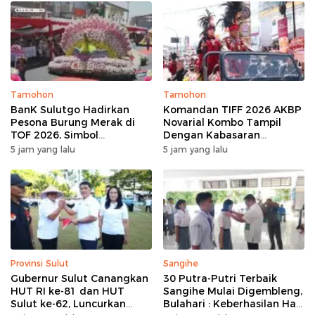
Tamohon
Tamohon
BanK Sulutgo Hadirkan
Komandan TIFF 2026 AKBP
Pesona Burung Merak di
Novarial Kombo Tampil
TOF 2026, Simbol
Dengan Kabasaran
Keagungan Dan
Minahasa, Padukan Tugas
5 jam yang lalu
5 jam yang lalu
Kemakmuran
Dan Budaya
Provinsi Sulut
Sangihe
Gubernur Sulut Canangkan
30 Putra-Putri Terbaik
HUT RI ke-81 dan HUT
Sangihe Mulai Digembleng,
Sulut ke-62, Luncurkan
Bulahari : Keberhasilan Hari