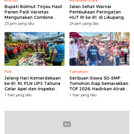
Bolmut
Minahasa Utara
Bupati Bolmut Tinjau Hasil
Jalan Sehat Warnai
Panen Padi Varietas
Pembukaan Peringatan
Mengunakan Combine
HUT RI ke-81 di Likupang
Harvester
Barat
23 jam yang lalu
24 jam yang lalu
PLN
Tamohon
Jelang Hari Kemerdekaan
Seribuan Siswa SD-SMP
ke-81 RI, PLN UP3 Tahuna
Tomohon Siap Semarakkan
Gelar Apel dan Inspeksi
TOF 2026, Hadirkan Atraksi
Peralatan Guna Pastikan
Kolosal dan Harmoni Seni
1 hari yang lalu
1 hari yang lalu
Keandalan Listrik
Budaya
Kepulauan Nusa Utara