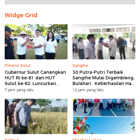
Widge Grid
Provinsi Sulut
Sangihe
Gubernur Sulut Canangkan
30 Putra-Putri Terbaik
HUT RI ke-81 dan HUT
Sangihe Mulai Digembleng,
Sulut ke-62, Luncurkan
Bulahari : Keberhasilan Hari
Program Keringanan Pajak
Ini Bukan Garis Akhir Tapi
7 jam yang lalu
12 jam yang lalu
dan Penanaman 2.051 Bibit
Awal Dari Proses
Kelapa