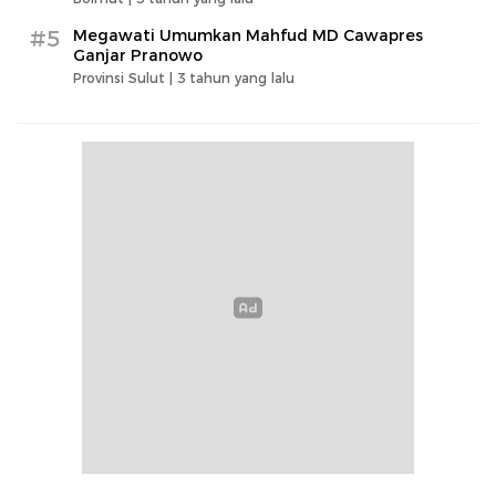
#5
Megawati Umumkan Mahfud MD Cawapres
Ganjar Pranowo
Provinsi Sulut |
3 tahun yang lalu