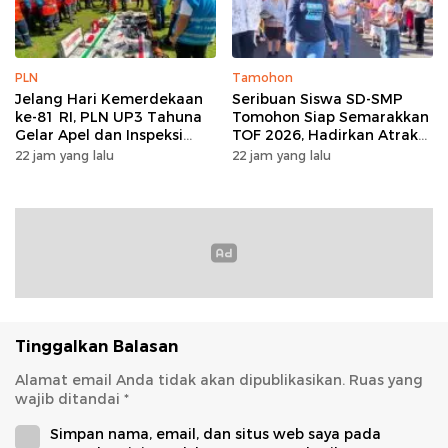
PLN
Tamohon
Jelang Hari Kemerdekaan
Seribuan Siswa SD-SMP
ke-81 RI, PLN UP3 Tahuna
Tomohon Siap Semarakkan
Gelar Apel dan Inspeksi
TOF 2026, Hadirkan Atraksi
Peralatan Guna Pastikan
Kolosal dan Harmoni Seni
22 jam yang lalu
22 jam yang lalu
Keandalan Listrik
Budaya
Kepulauan Nusa Utara
Tinggalkan Balasan
Alamat email Anda tidak akan dipublikasikan.
Ruas yang
wajib ditandai
*
Simpan nama, email, dan situs web saya pada