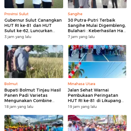
Provinsi Sulut
Sangihe
Gubernur Sulut Canangkan
30 Putra-Putri Terbaik
HUT RI ke-81 dan HUT
Sangihe Mulai Digembleng,
Sulut ke-62, Luncurkan
Bulahari : Keberhasilan Hari
Program Keringanan Pajak
Ini Bukan Garis Akhir Tapi
3 jam yang lalu
7 jam yang lalu
dan Penanaman 2.051 Bibit
Awal Dari Proses
Kelapa
Bolmut
Minahasa Utara
Bupati Bolmut Tinjau Hasil
Jalan Sehat Warnai
Panen Padi Varietas
Pembukaan Peringatan
Mengunakan Combine
HUT RI ke-81 di Likupang
Harvester
Barat
18 jam yang lalu
19 jam yang lalu