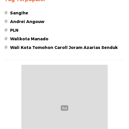
#
Sangihe
#
Andrei Angouw
#
PLN
#
Walikota Manado
#
Wali Kota Tomohon Caroll Joram Azarias Senduk