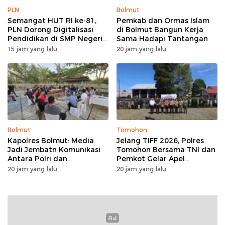
PLN
Bolmut
Semangat HUT RI ke-81,
Pemkab dan Ormas Islam
PLN Dorong Digitalisasi
di Bolmut Bangun Kerja
Pendidikan di SMP Negeri
Sama Hadapi Tantangan
1 Palu Lewat Program TJSL
15 jam yang lalu
20 jam yang lalu
Bolmut
Tomohon
Kapolres Bolmut: Media
Jelang TIFF 2026, Polres
Jadi Jembatn Komunikasi
Tomohon Bersama TNI dan
Antara Polri dan
Pemkot Gelar Apel
Masyarakat
Kesiapan Pengamanan
20 jam yang lalu
20 jam yang lalu