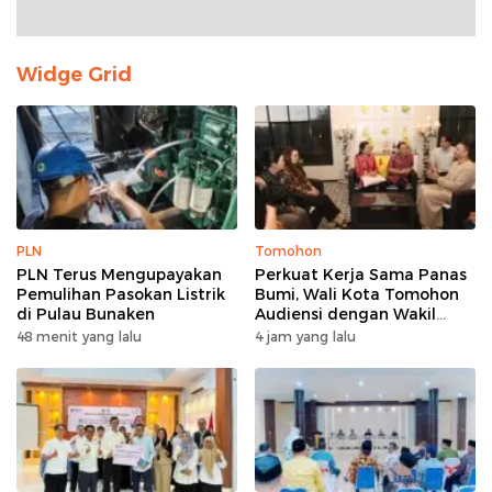
Widge Grid
PLN
Tomohon
PLN Terus Mengupayakan
Perkuat Kerja Sama Panas
Pemulihan Pasokan Listrik
Bumi, Wali Kota Tomohon
di Pulau Bunaken
Audiensi dengan Wakil
Dubes Selandia Baru
48 menit yang lalu
4 jam yang lalu