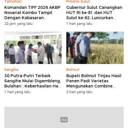
Tamohon
Provinsi Sulut
Komandan TIFF 2026 AKBP
Gubernur Sulut Canangkan
Novarial Kombo Tampil
HUT RI ke-81 dan HUT
Dengan Kabasaran
Sulut ke-62, Luncurkan
Minahasa, Padukan Tugas
Program Keringanan Pajak
22 jam yang lalu
1 hari yang lalu
Dan Budaya
dan Penanaman 2.051 Bibit
Kelapa
Sangihe
Bolmut
30 Putra-Putri Terbaik
Bupati Bolmut Tinjau Hasil
Sangihe Mulai Digembleng,
Panen Padi Varietas
Bulahari : Keberhasilan Hari
Mengunakan Combine
Ini Bukan Garis Akhir Tapi
Harvester
1 hari yang lalu
2 hari yang lalu
Awal Dari Proses