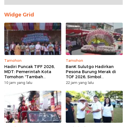
Widge Grid
Tamohon
Tamohon
Hadiri Puncak TIFF 2026,
BanK Sulutgo Hadirkan
MDT: Pemerintah Kota
Pesona Burung Merak di
Tomohon “Tambah
TOF 2026, Simbol
Mantap”, Usai Parade
Keagungan Dan
10 jam yang lalu
22 jam yang lalu
Bunga Berbagi Sembako
Kemakmuran
kepada Masyarakat