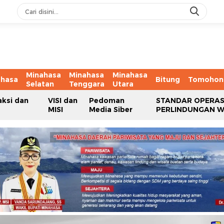
Minahasa
Minahasa
Minahasa
ahasa
Bitung
Tomohon
Selatan
Tenggara
Utara
aksi dan
VISI dan
Pedoman
STANDAR OPERAS
MISI
Media Siber
PERLINDUNGAN 