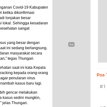
anganan Covid-19 Kabupaten
 ketika dikonfirmasi
adi lonjakan besar
i lokal. Sehingga kesadaran
 kesehatan sangat
kasus yang besar dengan
aat ini sedang berlangsung.
adaran masyarakat secara
an,” tegas Thungari.
hatan saat ini kata Kepala
 tracking kepada orang-orang
Pos 
 agar penularan virus
enambah kasus baru lagi.
#1
lebih gencar melakukan
a kasus sedini mungkin,
” jelas Thungari.