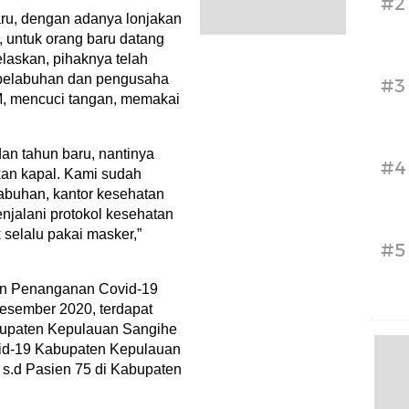
#2
aru, dengan adanya lonjakan
, untuk orang baru datang
laskan, pihaknya telah
 pelabuhan dan pengusaha
#3
M, mencuci tangan, memakai
an tahun baru, nantinya
#4
n kapal. Kami sudah
abuhan, kantor kesehatan
njalani protokol kesehatan
 selalu pakai masker,”
#5
tan Penanganan Covid-19
Desember 2020, terdapat
bupaten Kepulauan Sangihe
id-19 Kabupaten Kepulauan
 s.d Pasien 75 di Kabupaten