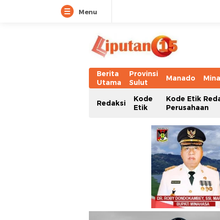
Menu
Berita
Provinsi
Manado
Min
Utama
Sulut
Kode
Kode Etik Red
Redaksi
Etik
Perusahaan