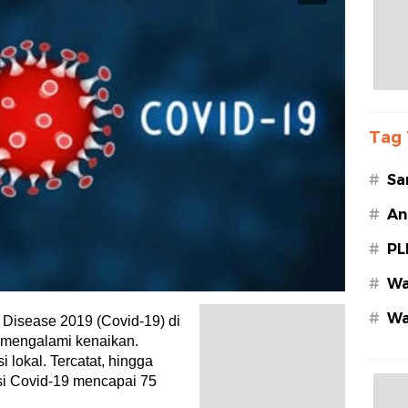
Tag 
#
Sa
#
An
#
PL
#
Wa
#
Wa
Disease 2019 (Covid-19) di
Az
 mengalami kenaikan.
 lokal. Tercatat, hingga
i Covid-19 mencapai 75