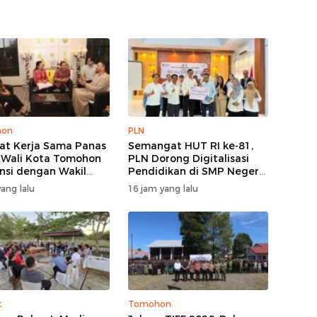
hon
PLN
at Kerja Sama Panas
Semangat HUT RI ke-81,
 Wali Kota Tomohon
PLN Dorong Digitalisasi
nsi dengan Wakil
Pendidikan di SMP Negeri
 Selandia Baru
1 Palu Lewat Program
ang lalu
16 jam yang lalu
TJSL
t
Tomohon