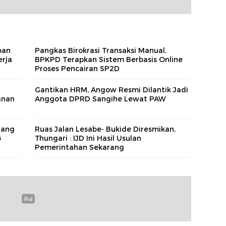
ban
Pangkas Birokrasi Transaksi Manual,
erja
BPKPD Terapkan Sistem Berbasis Online
Proses Pencairan SP2D
Gantikan HRM, Angow Resmi Dilantik Jadi
anan
Anggota DPRD Sangihe Lewat PAW
tang
Ruas Jalan Lesabe- Bukide Diresmikan,
6
Thungari : IJD Ini Hasil Usulan
Pemerintahan Sekarang