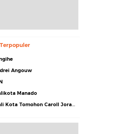
Terpopuler
ngihe
drei Angouw
N
likota Manado
li Kota Tomohon Caroll Joram
arias Senduk