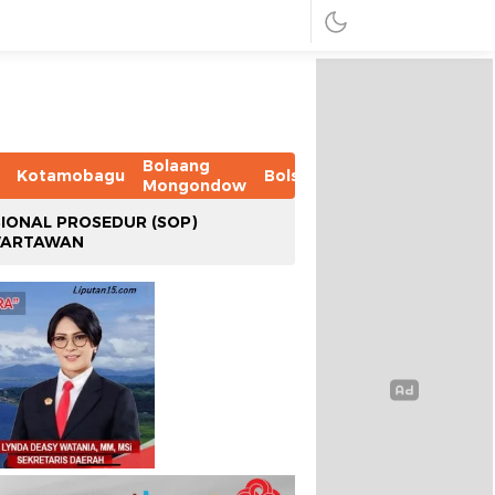
Bolaang
Kotamobagu
Bolsel
Bolmut
Boltim
B
Mongondow
IONAL PROSEDUR (SOP)
WARTAWAN