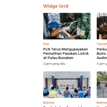
Widge Grid
PLN
Tomo
PLN Terus Mengupayakan
Perku
Pemulihan Pasokan Listrik
Bumi,
di Pulau Bunaken
Audie
Dubes
2 jam yang lalu
5 jam y
Bolmut
Bolmu