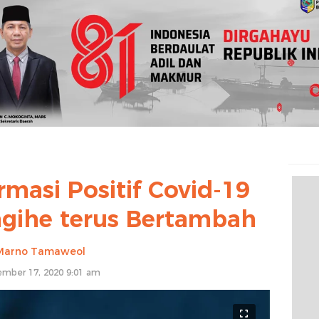
rmasi Positif Covid-19
gihe terus Bertambah
Marno Tamaweol
mber 17, 2020 9:01 am