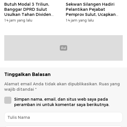
Butuh Modal 3 Triliun,
Sekwan Silangen Hadiri
Banggar DPRD Sulut
Pelantikan Pejabat
Usulkan Tahan Dividen
Pemprov Sulut, Ucapkan
Rp79 Miliar untuk Perkuat
Selamat kepada Jahja
14 jam yang lalu
14 jam yang lalu
Modal
Rondonuwu
Tinggalkan Balasan
Alamat email Anda tidak akan dipublikasikan.
Ruas yang
wajib ditandai
*
Simpan nama, email, dan situs web saya pada
peramban ini untuk komentar saya berikutnya.