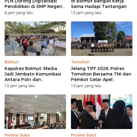
PLN Dorong Digitalisasi
di Bolmut Bangun Kerja
Pendidikan di SMP Negeri
Sama Hadapi Tantangan
1 Palu Lewat Program TJSL
8 jam yang lalu
13 jam yang lalu
Bolmut
Tomohon
Kapolres Bolmut: Media
Jelang TIFF 2026, Polres
Jadi Jembatn Komunikasi
Tomohon Bersama TNI dan
Antara Polri dan
Pemkot Gelar Apel
Masyarakat
Kesiapan Pengamanan
13 jam yang lalu
13 jam yang lalu
Provinsi Sulut
Provinsi Sulut