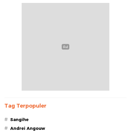
Tag Terpopuler
#
Sangihe
#
Andrei Angouw