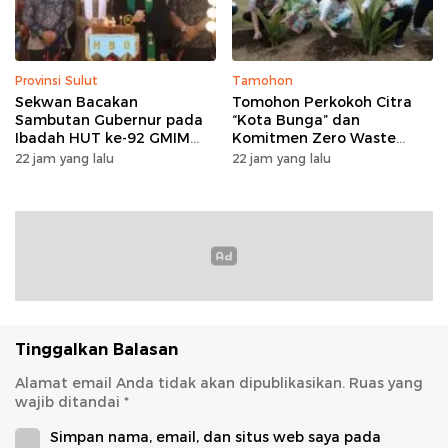
Provinsi Sulut
Tamohon
Sekwan Bacakan
Tomohon Perkokoh Citra
Sambutan Gubernur pada
“Kota Bunga” dan
Ibadah HUT ke-92 GMIM
Komitmen Zero Waste
Syalom Molas: Ajakan
lewat Penanaman Bunga
22 jam yang lalu
22 jam yang lalu
Perkuat Iman dan Sinergi
serta Launching Koperasi
Pembangunan
Sapi Perah
Tinggalkan Balasan
Alamat email Anda tidak akan dipublikasikan.
Ruas yang
wajib ditandai
*
Simpan nama, email, dan situs web saya pada