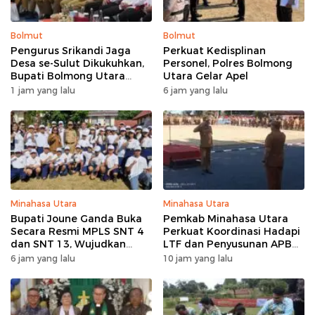
Bolmut
Bolmut
Pengurus Srikandi Jaga
Perkuat Kedisplinan
Desa se-Sulut Dikukuhkan,
Personel, Polres Bolmong
Bupati Bolmong Utara
Utara Gelar Apel
Sampaikan Pesan ini
1 jam yang lalu
6 jam yang lalu
Minahasa Utara
Minahasa Utara
Bupati Joune Ganda Buka
Pemkab Minahasa Utara
Secara Resmi MPLS SNT 4
Perkuat Koordinasi Hadapi
dan SNT 13, Wujudkan
LTF dan Penyusunan APBD
Sinergi Pendidikan Menuju
2027 lewat Apel Bersama
6 jam yang lalu
10 jam yang lalu
Indonesia Emas 2045