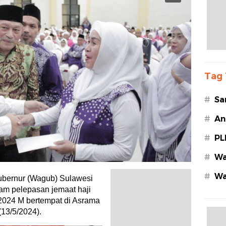
Tag 
#
Sa
#
An
#
PL
#
Wa
#
Wa
ernur (Wagub) Sulawesi
Az
am pelepasan jemaat haji
 2024 M bertempat di Asrama
(13/5/2024).