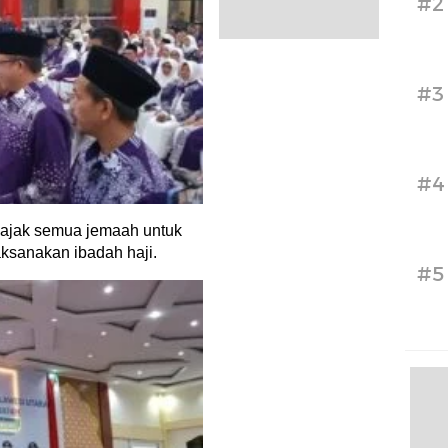
#2
#3
#4
jak semua jemaah untuk
ksanakan ibadah haji.
#5