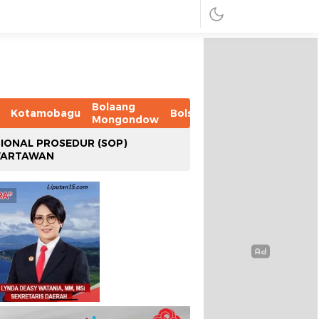
Bolaang
Kotamobagu
Bolsel
Bolmut
Boltim
B
Mongondow
IONAL PROSEDUR (SOP)
WARTAWAN