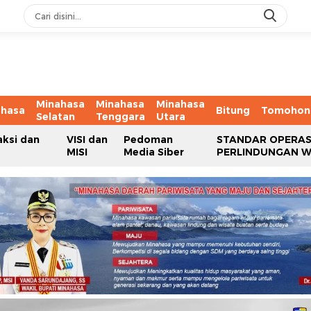
Minahasa
Minahasa
Minahasa
ahasa
Bitung
Tomohon
Selatan
Tenggara
Utara
aksi dan
VISI dan
Pedoman
STANDAR OPERAS
MISI
Media Siber
PERLINDUNGAN 