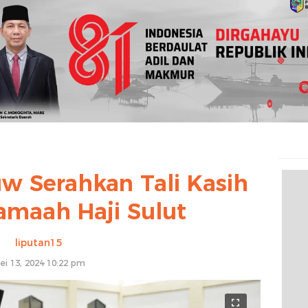
 Serahkan Tali Kasih
amaah Haji Sulut
liputan15
ei 13, 2024 10:22 pm