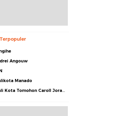
Terpopuler
ngihe
drei Angouw
N
likota Manado
li Kota Tomohon Caroll Joram
arias Senduk