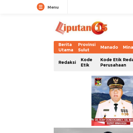
Menu
Berita
Provinsi
Manado
Min
Utama
Sulut
Kode
Kode Etik Red
Redaksi
Etik
Perusahaan