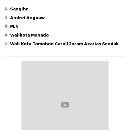
#
Sangihe
#
Andrei Angouw
#
PLN
#
Walikota Manado
#
Wali Kota Tomohon Caroll Joram Azarias Senduk