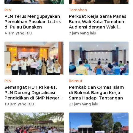
PLN
Tomohon
PLN Terus Mengupayakan
Perkuat Kerja Sama Panas
Pemulihan Pasokan Listrik
Bumi, Wali Kota Tomohon
di Pulau Bunaken
Audiensi dengan Wakil
Dubes Selandia Baru
4 jam yang lalu
7 jam yang lalu
PLN
Bolmut
Semangat HUT RI ke-81,
Pemkab dan Ormas Islam
PLN Dorong Digitalisasi
di Bolmut Bangun Kerja
Pendidikan di SMP Negeri
Sama Hadapi Tantangan
1 Palu Lewat Program TJSL
18 jam yang lalu
23 jam yang lalu