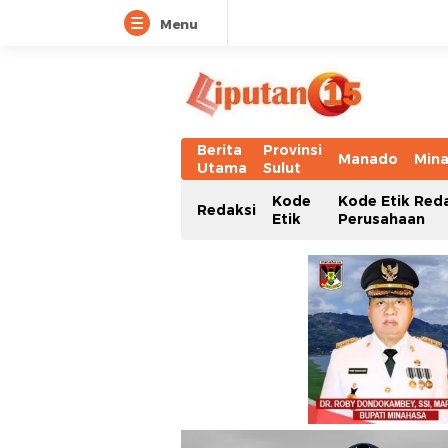
Menu
Berita
Provinsi
Manado
Min
Utama
Sulut
Kode
Kode Etik Red
Redaksi
Etik
Perusahaan