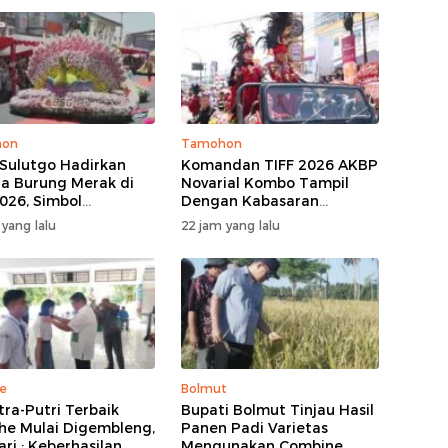
hon
Tamohon
Sulutgo Hadirkan
Komandan TIFF 2026 AKBP
a Burung Merak di
Novarial Kombo Tampil
026, Simbol
Dengan Kabasaran
ungan Dan
Minahasa, Padukan Tugas
 yang lalu
22 jam yang lalu
kmuran
Dan Budaya
e
Bolmut
tra-Putri Terbaik
Bupati Bolmut Tinjau Hasil
he Mulai Digembleng,
Panen Padi Varietas
ari : Keberhasilan
Mengunakan Combine