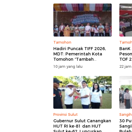
Tamohon
Tamo
Hadiri Puncak TIFF 2026,
BanK 
MDT: Pemerintah Kota
Peson
Tomohon “Tambah
TOF 2
Mantap”, Usai Parade
Keag
10 jam yang lalu
22 jam
Bunga Berbagi Sembako
Kema
kepada Masyarakat
Provinsi Sulut
Sangih
Gubernur Sulut Canangkan
30 Pu
HUT RI ke-81 dan HUT
Sangi
Sulut ke-62, Luncurkan
Bulah