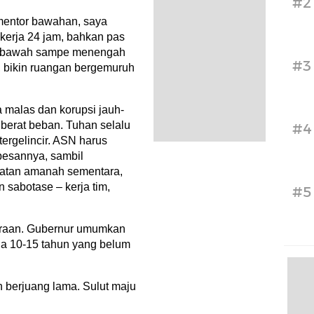
#2
 mentor bawahan, saya
 kerja 24 jam, bahkan pas
dari bawah sampe menengah
#3
, bikin ruangan bergemuruh
 malas dan korupsi jauh-
 berat beban. Tuhan selalu
#4
tergelincir. ASN harus
pesannya, sambil
abatan amanah sementara,
n sabotase – kerja tim,
#5
eraan. Gubernur umumkan
ia 10-15 tahun yang belum
ah berjuang lama. Sulut maju