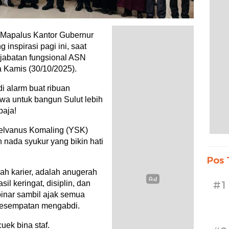
palus Kantor Gubernur
inspirasi pagi ini, saat
jabatan fungsional ASN
 Kamis (30/10/2025).
i alarm buat ribuan
iwa untuk bangun Sulut lebih
baja!
Selvanus Komaling (YSK)
nada syukur yang bikin hati
Pos 
ah karier, adalah anugerah
#1
il keringat, disiplin, dan
binar sambil ajak semua
 kesempatan mengabdi.
uek bina staf.