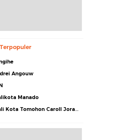
Terpopuler
ngihe
drei Angouw
N
likota Manado
li Kota Tomohon Caroll Joram
arias Senduk