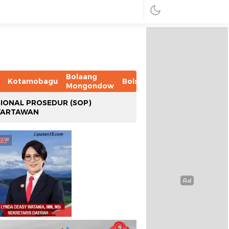
Bolaang
Kotamobagu
Bolsel
Bolmut
Boltim
B
Mongondow
IONAL PROSEDUR (SOP)
WARTAWAN