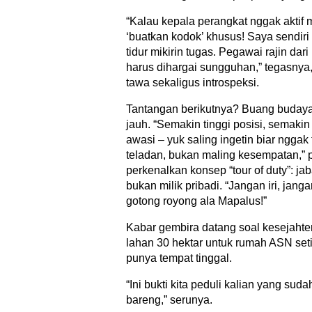
“Kalau kepala perangkat nggak aktif
‘buatkan kodok’ khusus! Saya sendiri
tidur mikirin tugas. Pegawai rajin 
harus dihargai sungguhan,” tegasnya
tawa sekaligus introspeksi.
Tantangan berikutnya? Buang budaya
jauh. “Semakin tinggi posisi, semakin
awasi – yuk saling ingetin biar nggak 
teladan, bukan maling kesempatan,” 
perkenalkan konsep “tour of duty”: j
bukan milik pribadi. “Jangan iri, janga
gotong royong ala Mapalus!”
Kabar gembira datang soal kesejaht
lahan 30 hektar untuk rumah ASN set
punya tempat tinggal.
“Ini bukti kita peduli kalian yang sud
bareng,” serunya.