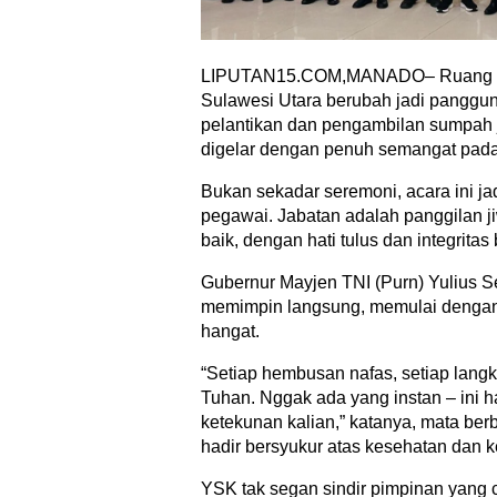
LIPUTAN15.COM,MANADO– Ruang Ma
Sulawesi Utara berubah jadi panggung 
pelantikan dan pengambilan sumpah 
digelar dengan penuh semangat pada
Bukan sekadar seremoni, acara ini jad
pegawai. Jabatan adalah panggilan j
baik, dengan hati tulus dan integritas 
Gubernur Mayjen TNI (Purn) Yulius 
memimpin langsung, memulai dengan 
hangat.
“Setiap hembusan nafas, setiap langk
Tuhan. Nggak ada yang instan – ini has
ketekunan kalian,” katanya, mata ber
hadir bersyukur atas kesehatan dan
YSK tak segan sindir pimpinan yang c