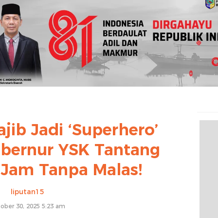
jib Jadi ‘Superhero’
Gubernur YSK Tantang
 Jam Tanpa Malas!
liputan15
ober 30, 2025 5:23 am