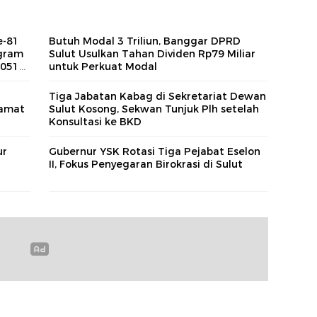
e-81
Butuh Modal 3 Triliun, Banggar DPRD
ogram
Sulut Usulkan Tahan Dividen Rp79 Miliar
.051
untuk Perkuat Modal
Tiga Jabatan Kabag di Sekretariat Dewan
lamat
Sulut Kosong, Sekwan Tunjuk Plh setelah
Konsultasi ke BKD
ur
Gubernur YSK Rotasi Tiga Pejabat Eselon
II, Fokus Penyegaran Birokrasi di Sulut