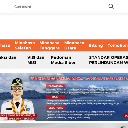
Minahasa
Minahasa
Minahasa
ahasa
Bitung
Tomohon
Selatan
Tenggara
Utara
aksi dan
VISI dan
Pedoman
STANDAR OPERAS
MISI
Media Siber
PERLINDUNGAN 