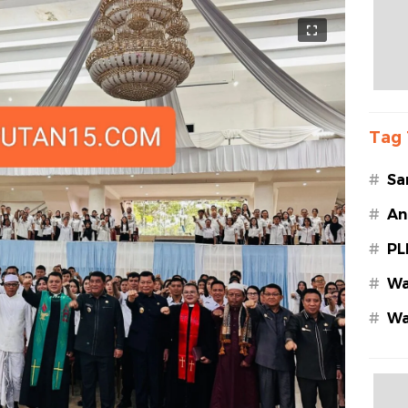
Tag 
#
Sa
#
An
#
PL
#
Wa
#
Wa
Az