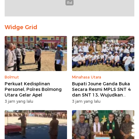
Widge Grid
Bolmut
Minahasa Utara
Perkuat Kedisplinan
Bupati Joune Ganda Buka
Personel, Polres Bolmong
Secara Resmi MPLS SNT 4
Utara Gelar Apel
dan SNT 13, Wujudkan
Sinergi Pendidikan Menuju
3 jam yang lalu
3 jam yang lalu
Indonesia Emas 2045