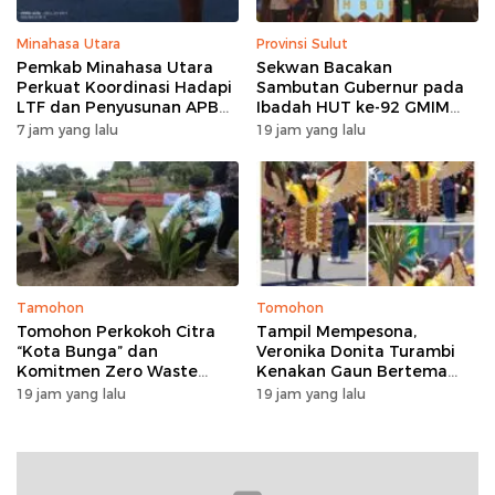
Minahasa Utara
Provinsi Sulut
Pemkab Minahasa Utara
Sekwan Bacakan
Perkuat Koordinasi Hadapi
Sambutan Gubernur pada
LTF dan Penyusunan APBD
Ibadah HUT ke-92 GMIM
2027 lewat Apel Bersama
Syalom Molas: Ajakan
7 jam yang lalu
19 jam yang lalu
Perkuat Iman dan Sinergi
Pembangunan
Tamohon
Tomohon
Tomohon Perkokoh Citra
Tampil Mempesona,
“Kota Bunga” dan
Veronika Donita Turambi
Komitmen Zero Waste
Kenakan Gaun Bertema
lewat Penanaman Bunga
Manguni di TOF 2026
19 jam yang lalu
19 jam yang lalu
serta Launching Koperasi
Sapi Perah