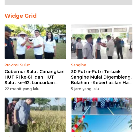
Widge Grid
Provinsi Sulut
Sangihe
Gubernur Sulut Canangkan
30 Putra-Putri Terbaik
HUT RI ke-81 dan HUT
Sangihe Mulai Digembleng,
Sulut ke-62, Luncurkan
Bulahari : Keberhasilan Hari
Program Keringanan Pajak
Ini Bukan Garis Akhir Tapi
22 menit yang lalu
5 jam yang lalu
dan Penanaman 2.051 Bibit
Awal Dari Proses
Kelapa