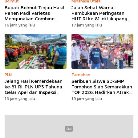
Bolmut
Minahasa Utara
Bupati Bolmut Tinjau Hasil
Jalan Sehat Warnai
Panen Padi Varietas
Pembukaan Peringatan
Mengunakan Combine
HUT RI ke-81 di Likupang
Harvester
Barat
16 jam yang lalu
17 jam yang lalu
PLN
Tamohon
Jelang Hari Kemerdekaan
Seribuan Siswa SD-SMP
ke-81 RI, PLN UP3 Tahuna
Tomohon Siap Semarakkan
Gelar Apel dan Inspeksi
TOF 2026, Hadirkan Atraksi
Peralatan Guna Pastikan
Kolosal dan Harmoni Seni
19 jam yang lalu
19 jam yang lalu
Keandalan Listrik
Budaya
Kepulauan Nusa Utara