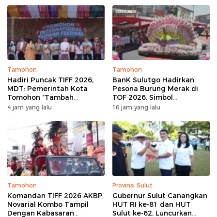
Tamohon
Tamohon
Hadiri Puncak TIFF 2026,
BanK Sulutgo Hadirkan
MDT: Pemerintah Kota
Pesona Burung Merak di
Tomohon “Tambah
TOF 2026, Simbol
Mantap”, Usai Parade
Keagungan Dan
4 jam yang lalu
16 jam yang lalu
Bunga Berbagi Sembako
Kemakmuran
kepada Masyarakat
Tamohon
Provinsi Sulut
Komandan TIFF 2026 AKBP
Gubernur Sulut Canangkan
Novarial Kombo Tampil
HUT RI ke-81 dan HUT
Dengan Kabasaran
Sulut ke-62, Luncurkan