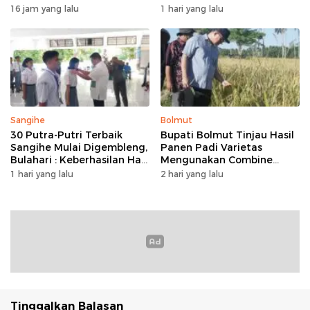
Minahasa, Padukan Tugas
Program Keringanan Pajak
16 jam yang lalu
1 hari yang lalu
Dan Budaya
dan Penanaman 2.051 Bibit
Kelapa
Sangihe
Bolmut
30 Putra-Putri Terbaik
Bupati Bolmut Tinjau Hasil
Sangihe Mulai Digembleng,
Panen Padi Varietas
Bulahari : Keberhasilan Hari
Mengunakan Combine
Ini Bukan Garis Akhir Tapi
Harvester
1 hari yang lalu
2 hari yang lalu
Awal Dari Proses
Tinggalkan Balasan