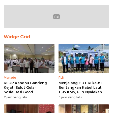
Widge Grid
Manado
PLN
RSUP Kandou Gandeng
Menjelang HUT RI ke-81:
Kejati Sulut Gelar
Bentangkan Kabel Laut
Sosialisasi Good
1,95 KMS, PLN Nyalakan
Governance Digital,
Listrik Perdana di Pulau
2 jam yang lalu
3 jam yang lalu
Kejaksaan Tegaskan
Dudepo dan Tuntaskan 100
Kepatuhan Hukum
Persen Rasio Desa
Berlistrik Provinsi