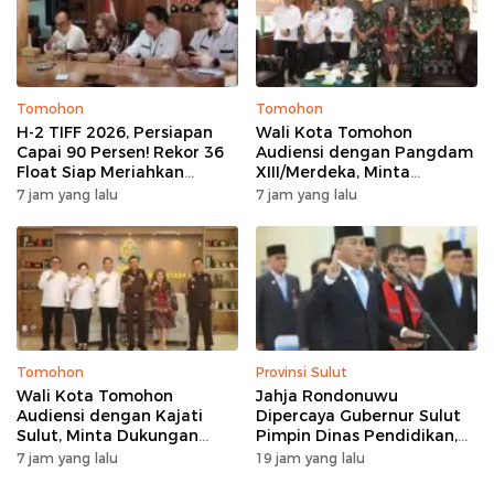
Gorontalo
Tomohon
Tomohon
H-2 TIFF 2026, Persiapan
Wali Kota Tomohon
Capai 90 Persen! Rekor 36
Audiensi dengan Pangdam
Float Siap Meriahkan
XIII/Merdeka, Minta
Parade Bunga, Kursi VIP
Dukungan Keamanan
7 jam yang lalu
7 jam yang lalu
Ludes Terjual
untuk TIFF 2026
Tomohon
Provinsi Sulut
Wali Kota Tomohon
Jahja Rondonuwu
Audiensi dengan Kajati
Dipercaya Gubernur Sulut
Sulut, Minta Dukungan
Pimpin Dinas Pendidikan,
Hukum untuk TIFF 2026
Janji Perbaiki Indikator
7 jam yang lalu
19 jam yang lalu
Pendidikan