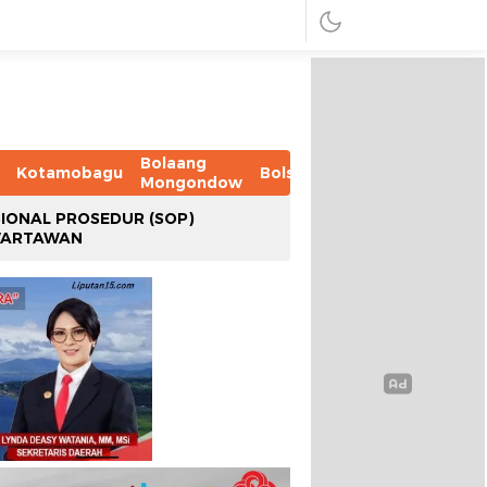
Bolaang
Kotamobagu
Bolsel
Bolmut
Boltim
B
Mongondow
IONAL PROSEDUR (SOP)
WARTAWAN