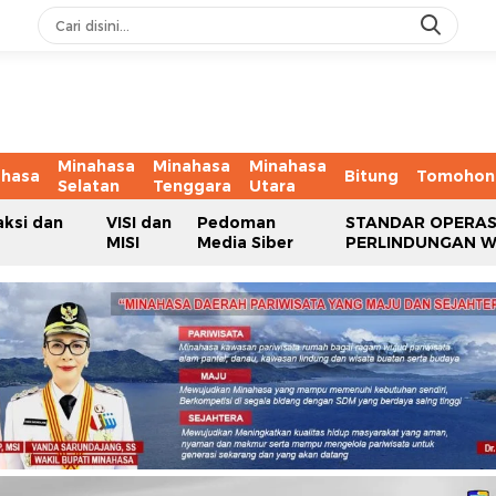
Minahasa
Minahasa
Minahasa
ahasa
Bitung
Tomohon
Selatan
Tenggara
Utara
aksi dan
VISI dan
Pedoman
STANDAR OPERAS
MISI
Media Siber
PERLINDUNGAN 