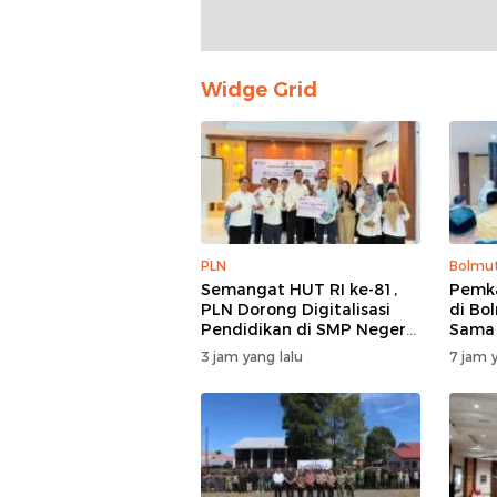
Widge Grid
PLN
Bolmu
Semangat HUT RI ke-81,
Pemka
PLN Dorong Digitalisasi
di Bo
Pendidikan di SMP Negeri
Sama
1 Palu Lewat Program
3 jam yang lalu
7 jam y
TJSL