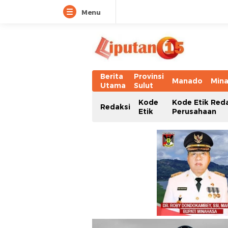
Menu
Berita
Provinsi
Manado
Min
Utama
Sulut
Kode
Kode Etik Red
Redaksi
Etik
Perusahaan