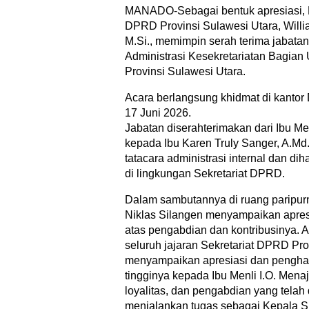
MANADO-Sebagai bentuk apresiasi, 
DPRD Provinsi Sulawesi Utara, Willia
M.Si., memimpin serah terima jabata
Administrasi Kesekretariatan Bagia
Provinsi Sulawesi Utara.
Acara berlangsung khidmat di kanto
17 Juni 2026.
Jabatan diserahterimakan dari Ibu Men
kepada Ibu Karen Truly Sanger, A.Md.
tatacara administrasi internal dan dihad
di lingkungan Sekretariat DPRD.
Dalam sambutannya di ruang paripurn
Niklas Silangen menyampaikan apres
atas pengabdian dan kontribusinya. 
seluruh jajaran Sekretariat DPRD Pro
menyampaikan apresiasi dan penghar
tingginya kepada Ibu Menli I.O. Menaj
loyalitas, dan pengabdian yang telah
menjalankan tugas sebagai Kepala S