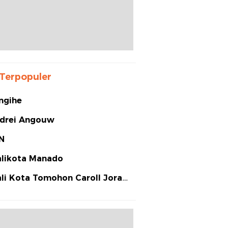
Terpopuler
ngihe
drei Angouw
N
likota Manado
li Kota Tomohon Caroll Joram
arias Senduk