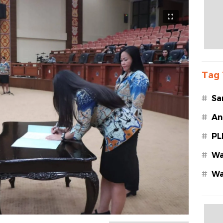
Tag 
#
Sa
#
An
#
PL
#
Wa
#
Wa
Az