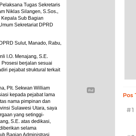
Pelaksana Tugas Sekretaris
m Niklas Silangen, S.Sos.,
n Kepala Sub Bagian
n Umum Sekretariat DPRD
r DPRD Sulut, Manado, Rabu,
li I.O. Menajang, S.E.
 Prosesi berjalan sesuai
iri pejabat struktural terkait
a, Plt. Sekwan William
iasi kepada pejabat lama
Pos 
Atas nama pimpinan dan
vinsi Sulawesi Utara, saya
#1
gaan yang setinggi-
ang, S.E. atas dedikasi,
 diberikan selama
ub Bagian Administrasi