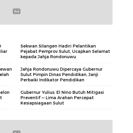
D
Sekwan Silangen Hadiri Pelantikan
liar
Pejabat Pemprov Sulut, Ucapkan Selamat
kepada Jahja Rondonuwu
 Dewan
Jahja Rondonuwu Dipercaya Gubernur
elah
Sulut Pimpin Dinas Pendidikan, Janji
Perbaiki Indikator Pendidikan
selon
Gubernur Yulius: El Nino Butuh Mitigasi
t
Preventif — Lima Arahan Percepat
Kesiapsiagaan Sulut