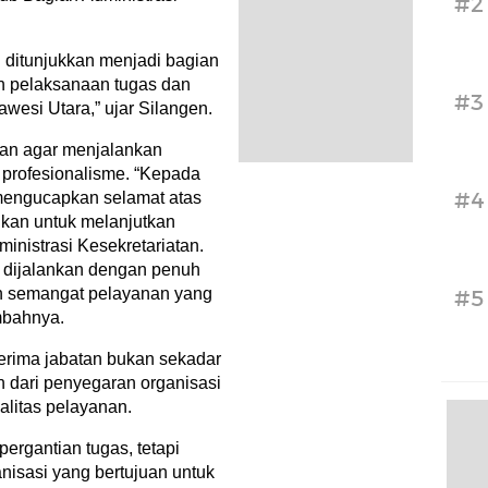
#2
h ditunjukkan menjadi bagian
n pelaksanaan tugas dan
#3
awesi Utara,” ujar Silangen.
san agar menjalankan
profesionalisme. “Kepada
#4
 mengucapkan selamat atas
kan untuk melanjutkan
inistrasi Kesekretariatan.
t dijalankan dengan penuh
an semangat pelayanan yang
#5
mbahnya.
rima jabatan bukan sekadar
n dari penyegaran organisasi
alitas pelayanan.
ergantian tugas, tetapi
nisasi yang bertujuan untuk