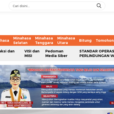
Minahasa
Minahasa
Minahasa
ahasa
Bitung
Tomohon
Selatan
Tenggara
Utara
aksi dan
VISI dan
Pedoman
STANDAR OPERAS
MISI
Media Siber
PERLINDUNGAN 