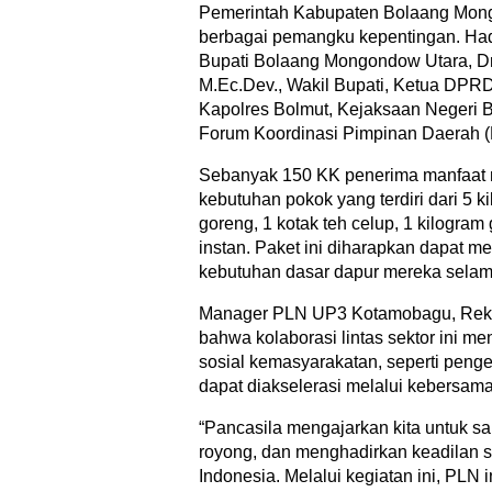
Pemerintah Kabupaten Bolaang Mon
berbagai pemangku kepentingan. Hadi
Bupati Bolaang Mongondow Utara, Dr.
M.Ec.Dev., Wakil Bupati, Ketua DPR
Kapolres Bolmut, Kejaksaan Negeri Bo
Forum Koordinasi Pimpinan Daerah (
Sebanyak 150 KK penerima manfaat 
kebutuhan pokok yang terdiri dari 5 ki
goreng, 1 kotak teh celup, 1 kilogram
instan. Paket ini diharapkan dapat
kebutuhan dasar dapur mereka selam
Manager PLN UP3 Kotamobagu, Reki
bahwa kolaborasi lintas sektor ini m
sosial kemasyarakatan, seperti peng
dapat diakselerasi melalui kebersam
“Pancasila mengajarkan kita untuk sa
royong, dan menghadirkan keadilan so
Indonesia. Melalui kegiatan ini, PLN i