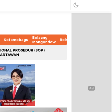
Bolaang
Kotamobagu
Bolsel
Bolmut
Boltim
B
Mongondow
IONAL PROSEDUR (SOP)
WARTAWAN