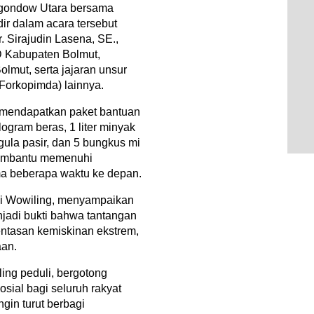
gondow Utara bersama
r dalam acara tersebut
 Sirajudin Lasena, SE.,
D Kabupaten Bolmut,
lmut, serta jajaran unsur
Forkopimda) lainnya.
mendapatkan paket bantuan
logram beras, 1 liter minyak
 gula pasir, dan 5 bungkus mi
 membantu memenuhi
a beberapa waktu ke depan.
 Wowiling, menyampaikan
enjadi bukti bahwa tantangan
entasan kemiskinan ekstrem,
aan.
ling peduli, bergotong
sial bagi seluruh rakyat
ngin turut berbagi