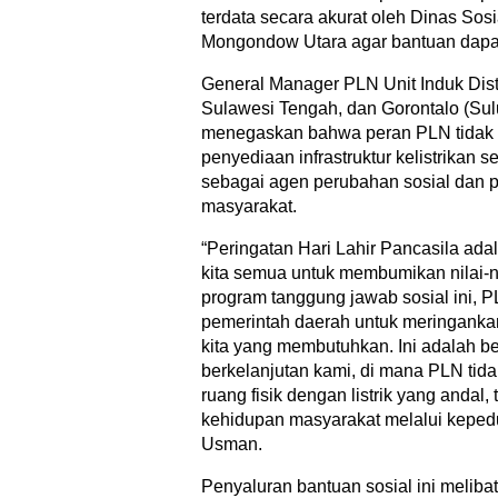
terdata secara akurat oleh Dinas So
Mongondow Utara agar bantuan dapat
General Manager PLN Unit Induk Distr
Sulawesi Tengah, dan Gorontalo (Su
menegaskan bahwa peran PLN tidak 
penyediaan infrastruktur kelistrikan 
sebagai agen perubahan sosial dan 
masyarakat.
“Peringatan Hari Lahir Pancasila ad
kita semua untuk membumikan nilai-ni
program tanggung jawab sosial ini, 
pemerintah daerah untuk meringank
kita yang membutuhkan. Ini adalah b
berkelanjutan kami, di mana PLN tid
ruang fisik dengan listrik yang andal,
kehidupan masyarakat melalui kepedu
Usman.
Penyaluran bantuan sosial ini melibat