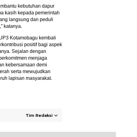
membantu kebutuhan dapur
rima kasih kepada pemerintah
ang langsung dan peduli
” katanya.
LN UP3 Kotamobagu kembali
kontribusi positif bagi aspek
janya. Sejalan dengan
 berkomitmen menjaga
dan kebersamaan demi
erah serta mewujudkan
uruh lapisan masyarakat.
Tim Redaksi