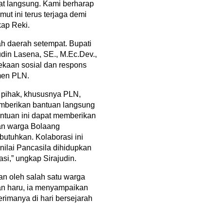
t langsung. Kami berharap
ut ini terus terjaga demi
kap Reki.
tah daerah setempat. Bupati
din Lasena, SE., M.Ec.Dev.,
ekaan sosial dan respons
men PLN.
 pihak, khususnya PLN,
memberikan bantuan langsung
ntuan ini dapat memberikan
an warga Bolaang
tuhkan. Kolaborasi ini
nilai Pancasila dihidupkan
asi,” ungkap Sirajudin.
n oleh salah satu warga
an haru, ia menyampaikan
erimanya di hari bersejarah