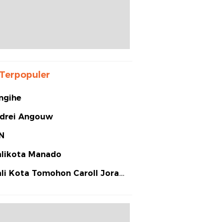
Terpopuler
ngihe
drei Angouw
N
likota Manado
li Kota Tomohon Caroll Joram
arias Senduk