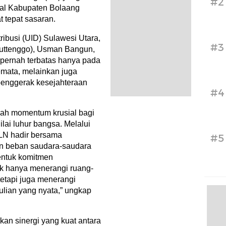
#2
sial Kabupaten Bolaang
 tepat sasaran.
ibusi (UID) Sulawesi Utara,
#3
luttenggo), Usman Bangun,
pernah terbatas hanya pada
semata, melainkan juga
penggerak kesejahteraan
#4
alah momentum krusial bagi
lai luhur bangsa. Melalui
PLN hadir bersama
#5
an beban saudara-saudara
entuk komitmen
ak hanya menerangi ruang-
 tetapi juga menerangi
lian yang nyata,” ungkap
kan sinergi yang kuat antara