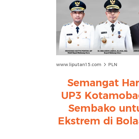
www.liputan15.com
PLN
Semangat Hari
UP3 Kotamobag
Sembako untu
Ekstrem di Bo