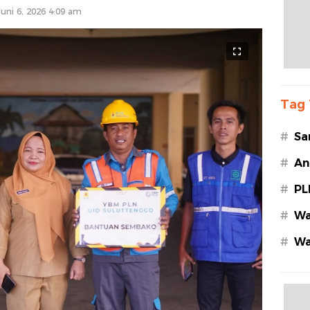
Juni 6, 2026 4:09 am
Tag 
#
Sa
#
An
#
PL
#
Wa
#
Wa
Az