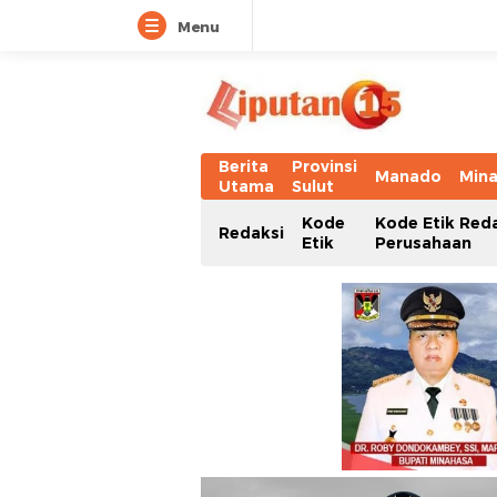
Menu
Berita
Provinsi
Manado
Min
Utama
Sulut
Kode
Kode Etik Red
Redaksi
Etik
Perusahaan