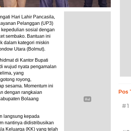
ti Hari Lahir Pancasila,
elayanan Pelanggan (UP3)
kepedulian sosial dengan
et sembako. Bantuan ini
k dalam kategori miskin
ndow Utara (Bolmut).
hidmat di Kantor Bupati
di wujud nyata pengamalan
kelima, yang
 gotong royong,
dap sesama. Momentum ini
Pos 
tan dengan rangkaian
Kabupaten Bolaang
#1
an langsung kepada
 nantinya didistribusikan
la Keluarga (KK) yang telah