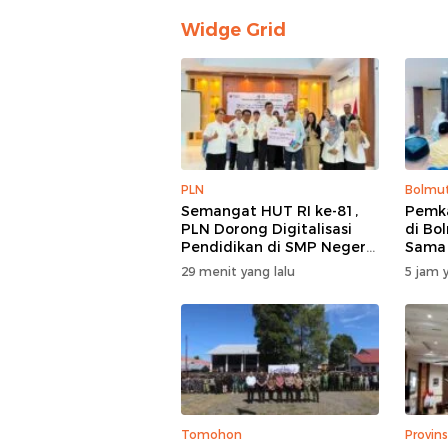
Widge Grid
PLN
Bolmu
Semangat HUT RI ke-81,
Pemka
PLN Dorong Digitalisasi
di Bo
Pendidikan di SMP Negeri
Sama
1 Palu Lewat Program
29 menit yang lalu
5 jam y
TJSL
Tomohon
Provins