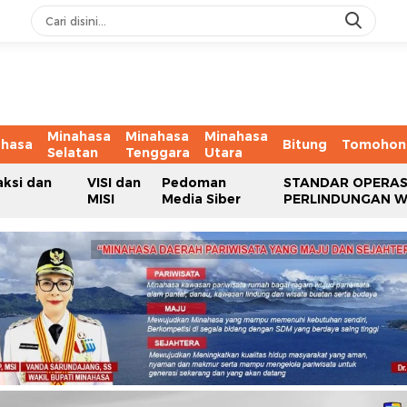
Minahasa
Minahasa
Minahasa
ahasa
Bitung
Tomohon
Selatan
Tenggara
Utara
aksi dan
VISI dan
Pedoman
STANDAR OPERAS
MISI
Media Siber
PERLINDUNGAN 