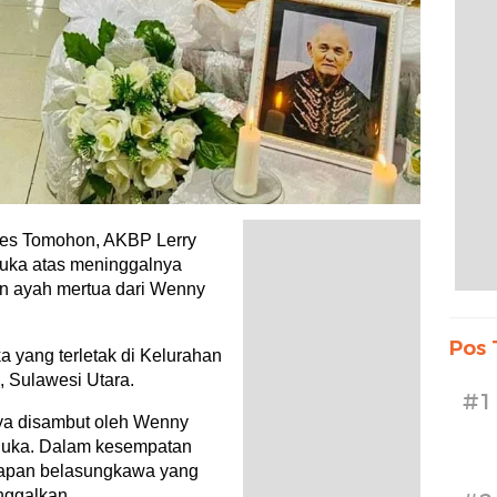
 Tomohon, AKBP Lerry
 duka atas meninggalnya
n ayah mertua dari Wenny
Pos 
a yang terletak di Kelurahan
 Sulawesi Utara.
#1
ya disambut oleh Wenny
 duka. Dalam kesempatan
capan belasungkawa yang
nggalkan.