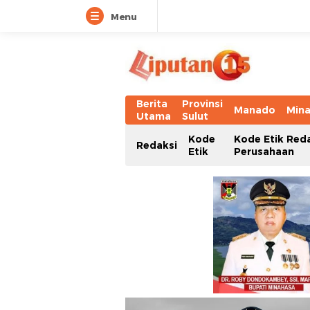
Menu
Berita
Provinsi
Manado
Min
Utama
Sulut
Kode
Kode Etik Red
Redaksi
Etik
Perusahaan