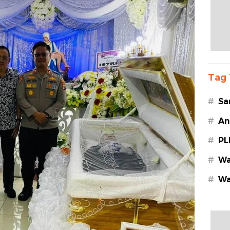
Tag 
#
Sa
#
An
#
PL
#
Wa
#
Wa
Az