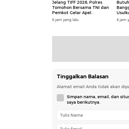
Jelang TIFF 2026, Polres
Butuh
Tomohon Bersama TNI dan
Bangg
Pemkot Gelar Apel
Usulk
Kesiapan Pengamanan
Rp79 
6 jam yang lalu
6 jam y
Moda
Tinggalkan Balasan
Alamat email Anda tidak akan dipu
Simpan nama, email, dan sit
saya berikutnya.