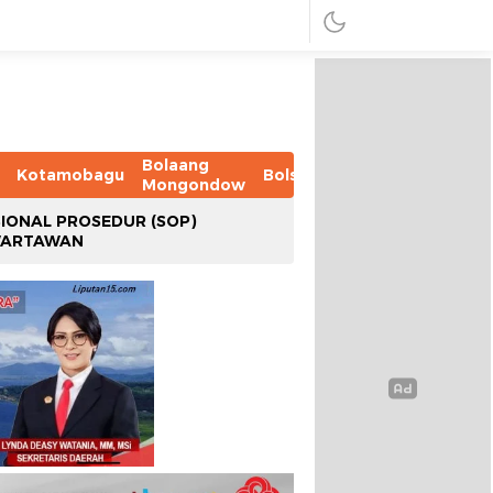
Bolaang
Kotamobagu
Bolsel
Bolmut
Boltim
B
Mongondow
IONAL PROSEDUR (SOP)
WARTAWAN