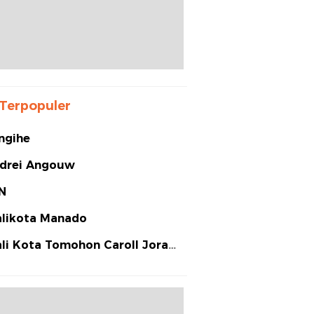
Terpopuler
ngihe
drei Angouw
N
likota Manado
li Kota Tomohon Caroll Joram
arias Senduk