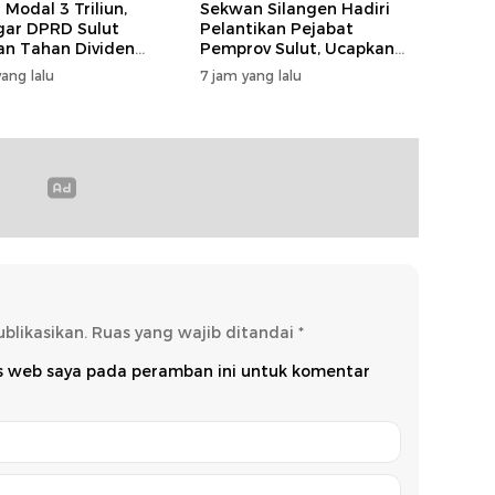
 Modal 3 Triliun,
Sekwan Silangen Hadiri
ar DPRD Sulut
Pelantikan Pejabat
an Tahan Dividen
Pemprov Sulut, Ucapkan
Miliar untuk Perkuat
Selamat kepada Jahja
ang lalu
7 jam yang lalu
l
Rondonuwu
blikasikan.
Ruas yang wajib ditandai
*
us web saya pada peramban ini untuk komentar