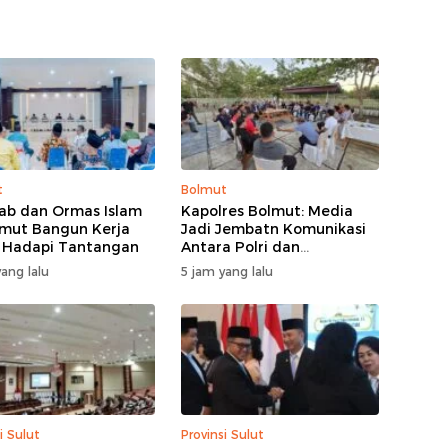
t
Bolmut
b dan Ormas Islam
Kapolres Bolmut: Media
lmut Bangun Kerja
Jadi Jembatn Komunikasi
 Hadapi Tantangan
Antara Polri dan
Masyarakat
ang lalu
5 jam yang lalu
i Sulut
Provinsi Sulut