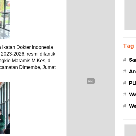
Tag 
Ikatan Dokter Indonesia
2023-2026, resmi dilantik
#
Sa
angkie Maramis M.Kes, di
camatan Dimembe, Jumat
#
An
#
PL
#
Wa
#
Wa
Az