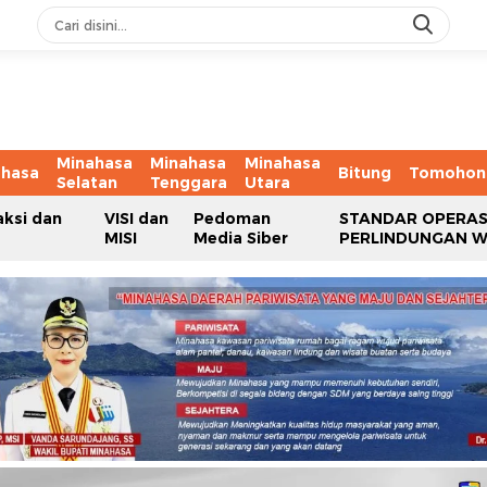
Minahasa
Minahasa
Minahasa
ahasa
Bitung
Tomohon
Selatan
Tenggara
Utara
aksi dan
VISI dan
Pedoman
STANDAR OPERAS
MISI
Media Siber
PERLINDUNGAN 