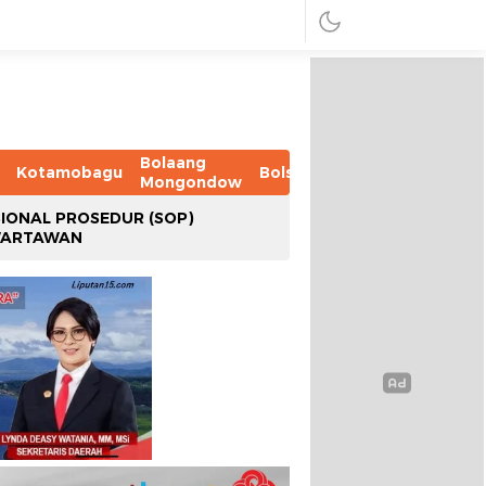
Bolaang
Kotamobagu
Bolsel
Bolmut
Boltim
B
Mongondow
IONAL PROSEDUR (SOP)
WARTAWAN