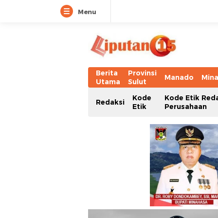
Menu
Berita
Provinsi
Manado
Min
Utama
Sulut
Kode
Kode Etik Red
Redaksi
Etik
Perusahaan