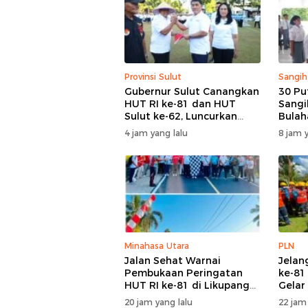
Provinsi Sulut
Sangih
Gubernur Sulut Canangkan
30 Pu
HUT RI ke-81 dan HUT
Sangi
Sulut ke-62, Luncurkan
Bulah
Program Keringanan Pajak
Hari I
4 jam yang lalu
8 jam y
dan Penanaman 2.051
Tapi 
Bibit Kelapa
Minahasa Utara
PLN
Jalan Sehat Warnai
Jelan
Pembukaan Peringatan
ke-81
HUT RI ke-81 di Likupang
Gelar
Barat
Peral
20 jam yang lalu
22 jam