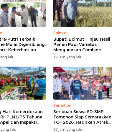
e
Bolmut
tra-Putri Terbaik
Bupati Bolmut Tinjau Hasil
he Mulai Digembleng,
Panen Padi Varietas
ari : Keberhasilan
Mengunakan Combine
ni Bukan Garis Akhir
Harvester
ang lalu
19 jam yang lalu
Awal Dari Proses
Tamohon
g Hari Kemerdekaan
Seribuan Siswa SD-SMP
 RI, PLN UP3 Tahuna
Tomohon Siap Semarakkan
 Apel dan Inspeksi
TOF 2026, Hadirkan Atraksi
atan Guna Pastikan
Kolosal dan Harmoni Seni
 yang lalu
22 jam yang lalu