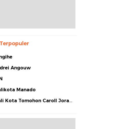
Terpopuler
ngihe
drei Angouw
N
likota Manado
li Kota Tomohon Caroll Joram
arias Senduk