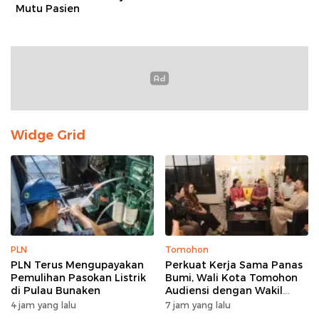
Mutu Pasien
Widge Grid
PLN
Tomohon
PLN Terus Mengupayakan
Perkuat Kerja Sama Panas
Pemulihan Pasokan Listrik
Bumi, Wali Kota Tomohon
di Pulau Bunaken
Audiensi dengan Wakil
Dubes Selandia Baru
4 jam yang lalu
7 jam yang lalu