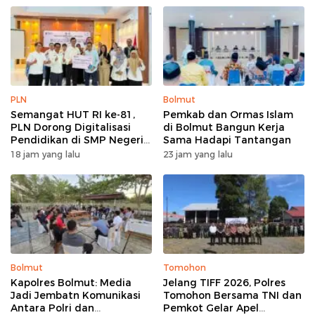
PLN
Bolmut
Semangat HUT RI ke-81,
Pemkab dan Ormas Islam
PLN Dorong Digitalisasi
di Bolmut Bangun Kerja
Pendidikan di SMP Negeri
Sama Hadapi Tantangan
1 Palu Lewat Program TJSL
18 jam yang lalu
23 jam yang lalu
Bolmut
Tomohon
Kapolres Bolmut: Media
Jelang TIFF 2026, Polres
Jadi Jembatn Komunikasi
Tomohon Bersama TNI dan
Antara Polri dan
Pemkot Gelar Apel