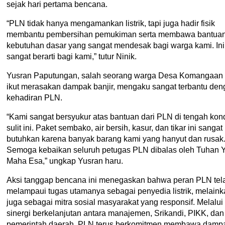
sejak hari pertama bencana.
“PLN tidak hanya mengamankan listrik, tapi juga hadir fisik
membantu pembersihan pemukiman serta membawa bantua
kebutuhan dasar yang sangat mendesak bagi warga kami. Ini
sangat berarti bagi kami,” tutur Ninik.
Yusran Paputungan, salah seorang warga Desa Komangaan
ikut merasakan dampak banjir, mengaku sangat terbantu de
kehadiran PLN.
“Kami sangat bersyukur atas bantuan dari PLN di tengah kond
sulit ini. Paket sembako, air bersih, kasur, dan tikar ini sangat
butuhkan karena banyak barang kami yang hanyut dan rusak
Semoga kebaikan seluruh petugas PLN dibalas oleh Tuhan 
Maha Esa,” ungkap Yusran haru.
Aksi tanggap bencana ini menegaskan bahwa peran PLN tel
melampaui tugas utamanya sebagai penyedia listrik, melaink
juga sebagai mitra sosial masyarakat yang responsif. Melalui
sinergi berkelanjutan antara manajemen, Srikandi, PIKK, dan
pemerintah daerah, PLN terus berkomitmen membawa damp