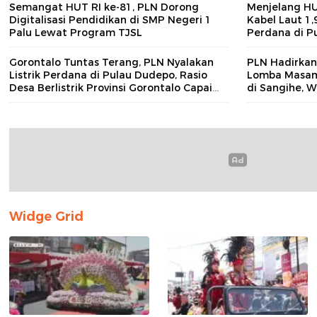
Semangat HUT RI ke-81, PLN Dorong
Menjelang HU
Digitalisasi Pendidikan di SMP Negeri 1
Kabel Laut 1,
Palu Lewat Program TJSL
Perdana di P
100 Persen Ra
Gorontalo
Gorontalo Tuntas Terang, PLN Nyalakan
PLN Hadirkan 
Listrik Perdana di Pulau Dudepo, Rasio
Lomba Masam
Desa Berlistrik Provinsi Gorontalo Capai
di Sangihe, 
100 Persen
Budaya dan 
Widge Grid