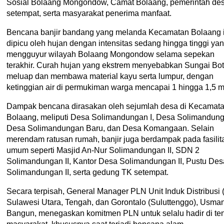
Sosial Bolaang Mongondow, Camat Bolaang, pemerintah de
setempat, serta masyarakat penerima manfaat.
Bencana banjir bandang yang melanda Kecamatan Bolaang i
dipicu oleh hujan dengan intensitas sedang hingga tinggi ya
mengguyur wilayah Bolaang Mongondow selama sepekan
terakhir. Curah hujan yang ekstrem menyebabkan Sungai Bo
meluap dan membawa material kayu serta lumpur, dengan
ketinggian air di permukiman warga mencapai 1 hingga 1,5 m
Dampak bencana dirasakan oleh sejumlah desa di Kecamat
Bolaang, meliputi Desa Solimandungan I, Desa Solimandunga
Desa Solimandungan Baru, dan Desa Komangaan. Selain
merendam ratusan rumah, banjir juga berdampak pada fasilit
umum seperti Masjid An-Nur Solimandungan II, SDN 2
Solimandungan II, Kantor Desa Solimandungan II, Pustu Des
Solimandungan II, serta gedung TK setempat.
Secara terpisah, General Manager PLN Unit Induk Distribusi 
Sulawesi Utara, Tengah, dan Gorontalo (Suluttenggo), Usma
Bangun, menegaskan komitmen PLN untuk selalu hadir di te