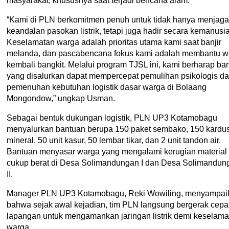
masyarakat, khususnya saat terjadi bencana alam.
“Kami di PLN berkomitmen penuh untuk tidak hanya menjaga
keandalan pasokan listrik, tetapi juga hadir secara kemanusi
Keselamatan warga adalah prioritas utama kami saat banjir
melanda, dan pascabencana fokus kami adalah membantu w
kembali bangkit. Melalui program TJSL ini, kami berharap ba
yang disalurkan dapat mempercepat pemulihan psikologis d
pemenuhan kebutuhan logistik dasar warga di Bolaang
Mongondow,” ungkap Usman.
Sebagai bentuk dukungan logistik, PLN UP3 Kotamobagu
menyalurkan bantuan berupa 150 paket sembako, 150 kardus
mineral, 50 unit kasur, 50 lembar tikar, dan 2 unit tandon air.
Bantuan menyasar warga yang mengalami kerugian material
cukup berat di Desa Solimandungan I dan Desa Solimandun
II.
Manager PLN UP3 Kotamobagu, Reki Wowiling, menyampai
bahwa sejak awal kejadian, tim PLN langsung bergerak cepat
lapangan untuk mengamankan jaringan listrik demi keselama
warga.