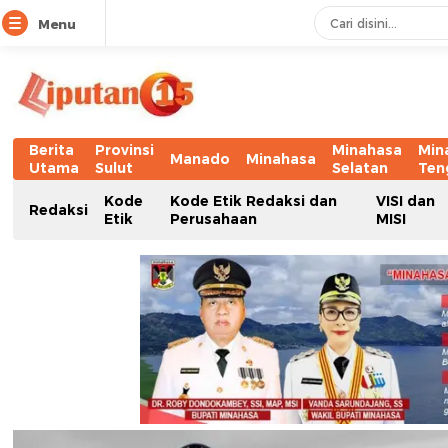
Menu
Berita
Provinsi
Minahasa
Min
Manado
Minahasa
Utama
Sulut
Selatan
Ten
Kode
Kode Etik Redaksi dan
VISI dan
Redaksi
Etik
Perusahaan
MISI