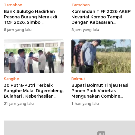
Tamohon
Tamohon
BanK Sulutgo Hadirkan
Komandan TIFF 2026 AKBP
Pesona Burung Merak di
Novarial Kombo Tampil
TOF 2026, Simbol
Dengan Kabasaran
Keagungan Dan
Minahasa, Padukan Tugas
8 jam yang lalu
8 jam yang lalu
Kemakmuran
Dan Budaya
Sangihe
Bolmut
30 Putra-Putri Terbaik
Bupati Bolmut Tinjau Hasil
Sangihe Mulai Digembleng,
Panen Padi Varietas
Bulahari : Keberhasilan
Mengunakan Combine
Hari Ini Bukan Garis Akhir
Harvester
21 jam yang lalu
1 hari yang lalu
Tapi Awal Dari Proses